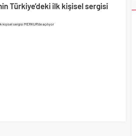
ri’nin ilk yüksek hızlı demiryolu projesine Kalyon İnşaat imzası
in Türkiye’deki ilk kişisel sergisi
ilk kişisel sergisi MERKUR’de açılıyor