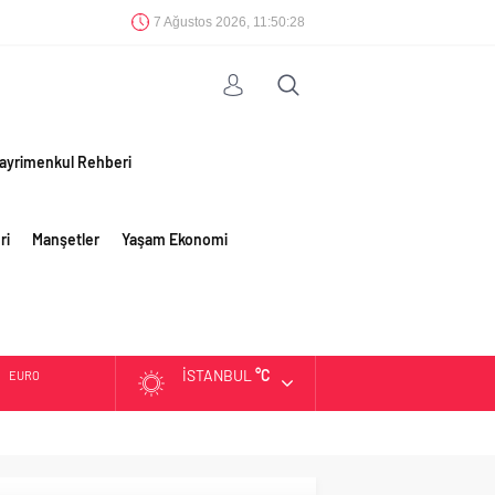
7 Ağustos 2026, 11:50:29
ayrimenkul Rehberi
ri
Manşetler
Yaşam Ekonomi
İSTANBUL
°C
EURO
ALTIN
BIST