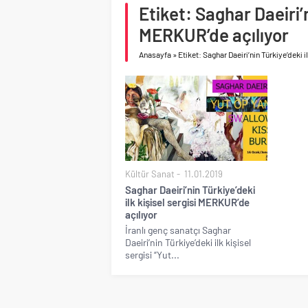
Birleşik Arap Emirlikle
Etiket: Saghar Daeiri’n
MERKUR’de açılıyor
Anasayfa
»
Etiket: Saghar Daeiri’nin Türkiye’deki 
Kültür Sanat
11.01.2019
Saghar Daeiri’nin Türkiye’deki
ilk kişisel sergisi MERKUR’de
açılıyor
İranlı genç sanatçı Saghar
Daeiri’nin Türkiye’deki ilk kişisel
sergisi “Yut...