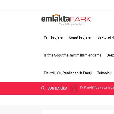
Yeni Projeler
Konut Projeleri
Sektörel H
Isıtma Soğutma Yalıtım İklimlendirme
Dek
Elektrik, Su, Yenilenebilir Enerji
Teknoloji
İV Kandilli’de yaşam y
SON DAKİKA
OYAK Çimento, jeopolit
çeyreğinde olumlu pe
Geberit Info Showroom,
Çimko, stratejik pazar