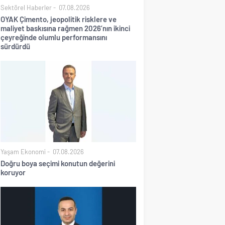
Sektörel Haberler
07.08.2026
OYAK Çimento, jeopolitik risklere ve
maliyet baskısına rağmen 2026’nın ikinci
çeyreğinde olumlu performansını
sürdürdü
Yaşam Ekonomi
07.08.2026
Doğru boya seçimi konutun değerini
koruyor