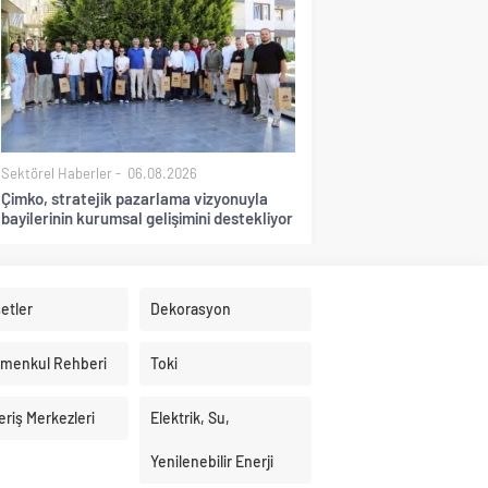
Sektörel Haberler
06.08.2026
Çimko, stratejik pazarlama vizyonuyla
bayilerinin kurumsal gelişimini destekliyor
etler
Dekorasyon
imenkul Rehberi
Toki
eriş Merkezleri
Elektrik, Su,
Yenilenebilir Enerji