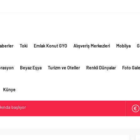
aberler
Toki
Emlak Konut GYO
Alışveriş Merkezleri
Mobilya
G
orasyon
Beyaz Eşya
Turizm ve Oteller
Renkli Dünyalar
Foto Gale
Künye
akında başlıyor
ik risklere ve maliyet baskısına rağmen 2026’nın ikinci
rformansını sürdürdü
 yaklaşık 300 sektör profesyonelini ağırladı
lama vizyonuyla bayilerinin kurumsal gelişimini destekliyor