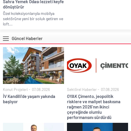
Sahra Yemek Odası lezzeti keyfe
dönüştürür
Özel koleksiyonlarıyla mobilya
sektörüne yeni bir soluk getiren ve
loft...
Güncel Haberler
Konut Projeleri
07.08.2026
Sektörel Haberler
07.08.2026
İV Kandilli’de yaşam yakında
OYAK Çimento, jeopolitik
başlıyor
risklere ve maliyet baskısına
rağmen 2026’nın ikinci
çeyreğinde olumlu
performansını sürdürdü