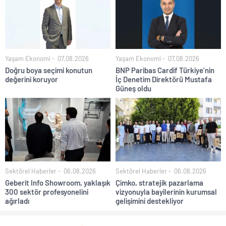
Yaşam Ekonomi
07.08.2026
Yaşam Ekonomi
07.08.2026
Doğru boya seçimi konutun
BNP Paribas Cardif Türkiye’nin
değerini koruyor
İç Denetim Direktörü Mustafa
Güneş oldu
Sektörel Haberler
06.08.2026
Sektörel Haberler
06.08.2026
Geberit Info Showroom, yaklaşık
Çimko, stratejik pazarlama
300 sektör profesyonelini
vizyonuyla bayilerinin kurumsal
ağırladı
gelişimini destekliyor