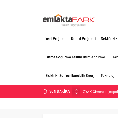
Yeni Projeler
Konut Projeleri
Sektörel H
Isıtma Soğutma Yalıtım İklimlendirme
Dek
Elektrik, Su, Yenilenebilir Enerji
Teknoloji
SON DAKİKA
OYAK Çimento, jeopolit
çeyreğinde olumlu pe
Geberit Info Showroom,
Çimko, stratejik pazar