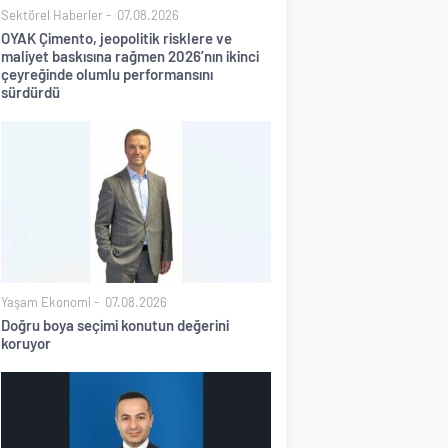
Sektörel Haberler
07.08.2026
OYAK Çimento, jeopolitik risklere ve
maliyet baskısına rağmen 2026’nın ikinci
çeyreğinde olumlu performansını
sürdürdü
Yaşam Ekonomi
07.08.2026
Doğru boya seçimi konutun değerini
koruyor