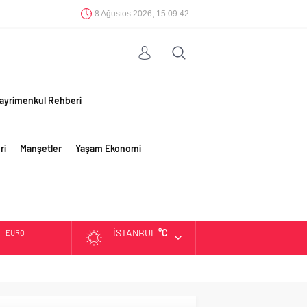
8 Ağustos 2026, 15:09:43
ayrimenkul Rehberi
ri
Manşetler
Yaşam Ekonomi
İSTANBUL
°C
ALTIN
BIST
DOLAR