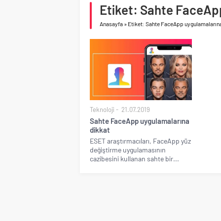
Birleşik Arap Emirlikle
Etiket: Sahte FaceAp
İV Kandilli’de yaşam y
Anasayfa
»
Etiket: Sahte FaceApp uygulamaların
Teknoloji
21.07.2019
Sahte FaceApp uygulamalarına
dikkat
ESET araştırmacıları, FaceApp yüz
değiştirme uygulamasının
cazibesini kullanan sahte bir...