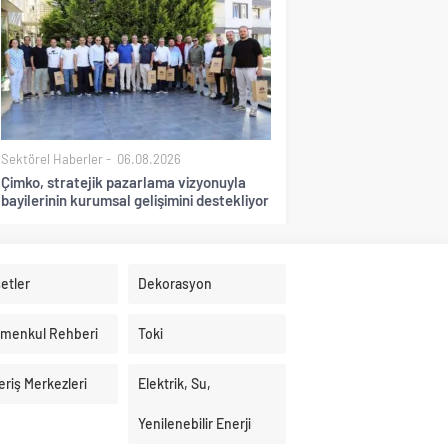
Sektörel Haberler
06.08.2026
Çimko, stratejik pazarlama vizyonuyla
bayilerinin kurumsal gelişimini destekliyor
etler
Dekorasyon
imenkul Rehberi
Toki
eriş Merkezleri
Elektrik, Su,
Yenilenebilir Enerji