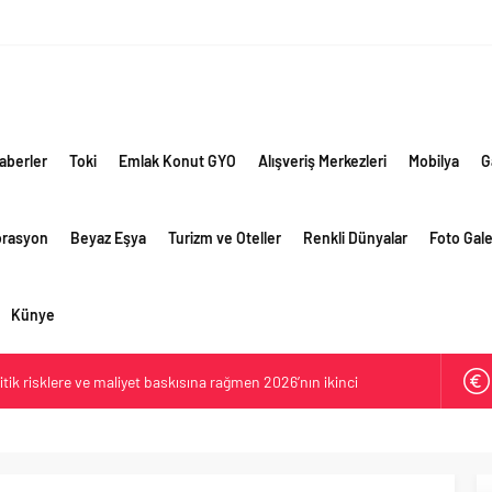
aberler
Toki
Emlak Konut GYO
Alışveriş Merkezleri
Mobilya
G
orasyon
Beyaz Eşya
Turizm ve Oteller
Renkli Dünyalar
Foto Gale
Künye
ik risklere ve maliyet baskısına rağmen 2026’nın ikinci
rformansını sürdürdü
 yaklaşık 300 sektör profesyonelini ağırladı
lama vizyonuyla bayilerinin kurumsal gelişimini destekliyor