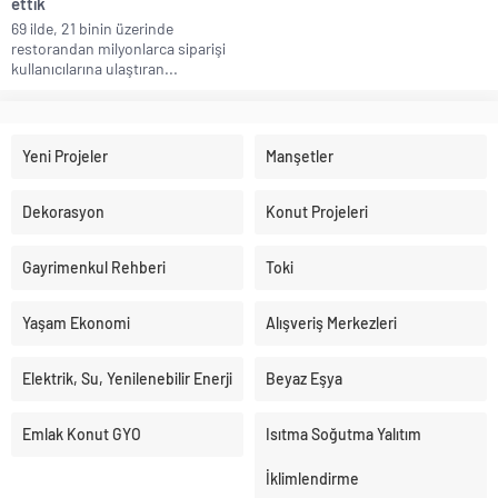
ettik
69 ilde, 21 binin üzerinde
restorandan milyonlarca siparişi
kullanıcılarına ulaştıran...
Yeni Projeler
Manşetler
Dekorasyon
Konut Projeleri
Gayrimenkul Rehberi
Toki
Yaşam Ekonomi
Alışveriş Merkezleri
Elektrik, Su, Yenilenebilir Enerji
Beyaz Eşya
Emlak Konut GYO
Isıtma Soğutma Yalıtım
İklimlendirme