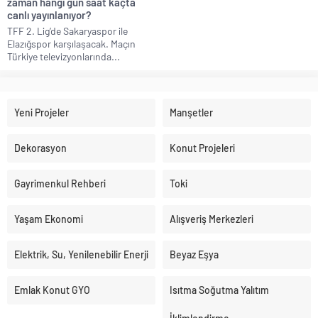
zaman hangi gün saat kaçta
canlı yayınlanıyor?
TFF 2. Lig’de Sakaryaspor ile
Elazığspor karşılaşacak. Maçın
Türkiye televizyonlarında...
Yeni Projeler
Manşetler
Dekorasyon
Konut Projeleri
Gayrimenkul Rehberi
Toki
Yaşam Ekonomi
Alışveriş Merkezleri
Elektrik, Su, Yenilenebilir Enerji
Beyaz Eşya
Emlak Konut GYO
Isıtma Soğutma Yalıtım