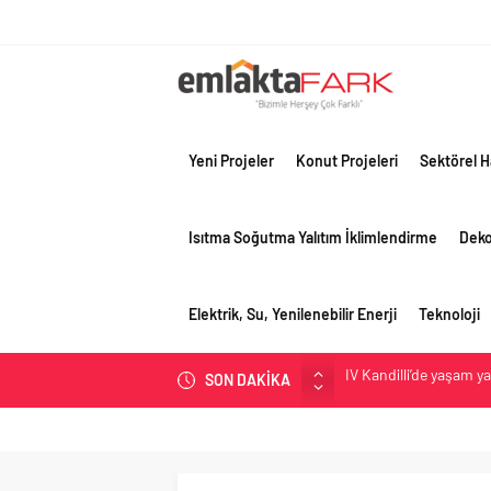
Yeni Projeler
Konut Projeleri
Sektörel H
Isıtma Soğutma Yalıtım İklimlendirme
Dek
Elektrik, Su, Yenilenebilir Enerji
Teknoloji
İV Kandilli’de yaşam y
SON DAKİKA
OYAK Çimento, jeopolit
çeyreğinde olumlu pe
Geberit Info Showroom,
Çimko, stratejik pazar