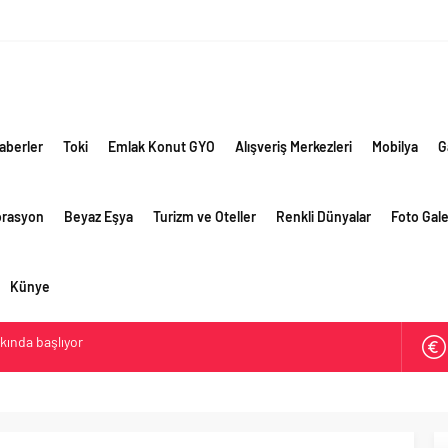
aberler
Toki
Emlak Konut GYO
Alışveriş Merkezleri
Mobilya
G
orasyon
Beyaz Eşya
Turizm ve Oteller
Renkli Dünyalar
Foto Gale
Künye
akında başlıyor
ik risklere ve maliyet baskısına rağmen 2026’nın ikinci
rformansını sürdürdü
 yaklaşık 300 sektör profesyonelini ağırladı
lama vizyonuyla bayilerinin kurumsal gelişimini destekliyor