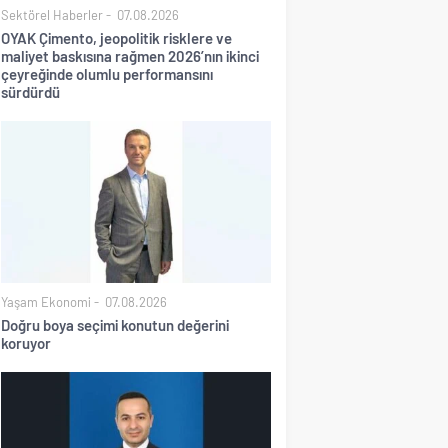
Sektörel Haberler
07.08.2026
OYAK Çimento, jeopolitik risklere ve
maliyet baskısına rağmen 2026’nın ikinci
çeyreğinde olumlu performansını
sürdürdü
Yaşam Ekonomi
07.08.2026
Doğru boya seçimi konutun değerini
koruyor