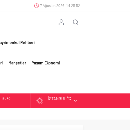
7 Ağustos 2026, 14:25:53
ayrimenkul Rehberi
ri
Manşetler
Yaşam Ekonomi
İSTANBUL
°C
EURO
ALTIN
BIST