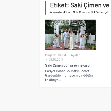
Birleşik Arap Emirlikle
Etiket: Saki Çimen ve
Anasayfa
»
Etiket: Saki Çimen ve Gül Zaman çifti
Magazin
,
Renkli Dünyalar
08.07.2017
Saki Çimen dünya evine girdi
Sarıyer Bahar Country (Secret
Garden)de muhteşem bir düğün
ile dünya...