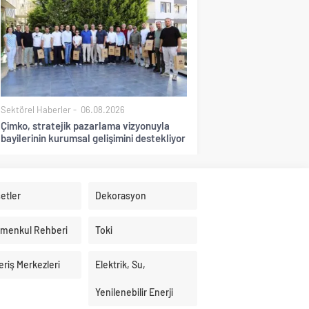
Sektörel Haberler
06.08.2026
Çimko, stratejik pazarlama vizyonuyla
bayilerinin kurumsal gelişimini destekliyor
etler
Dekorasyon
imenkul Rehberi
Toki
eriş Merkezleri
Elektrik, Su,
Yenilenebilir Enerji