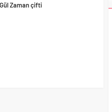
ri’nin ilk yüksek hızlı demiryolu projesine Kalyon İnşaat imzası
 Gül Zaman çifti