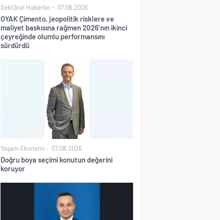
Sektörel Haberler
07.08.2026
OYAK Çimento, jeopolitik risklere ve
maliyet baskısına rağmen 2026’nın ikinci
çeyreğinde olumlu performansını
sürdürdü
Yaşam Ekonomi
07.08.2026
Doğru boya seçimi konutun değerini
koruyor