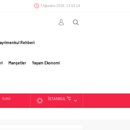
7 Ağustos 2026, 13:53:15
ayrimenkul Rehberi
ri
Manşetler
Yaşam Ekonomi
İSTANBUL
°C
EURO
ALTIN
BIST