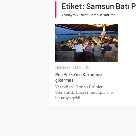
Birleşik Arap Emirlikle
Etiket: Samsun Batı 
Anasayfa
»
Etiket: Samsun Batı Park
Mobilya
16.06.2017
Peli Parke’nin Karadeniz
çıkarması
Vezirköprü Orman Ürünleri
Samsun’da basın mensupları ile
bir araya geldi....