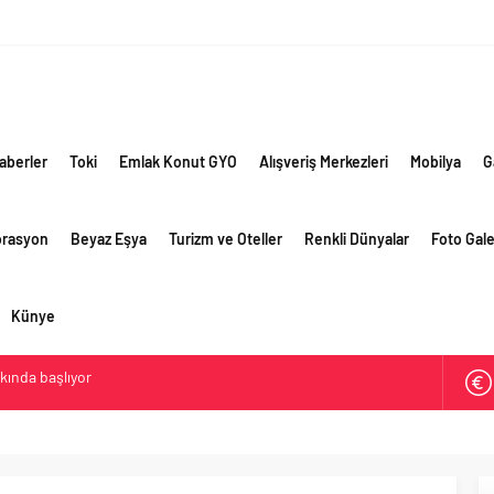
aberler
Toki
Emlak Konut GYO
Alışveriş Merkezleri
Mobilya
G
orasyon
Beyaz Eşya
Turizm ve Oteller
Renkli Dünyalar
Foto Gale
Künye
akında başlıyor
ik risklere ve maliyet baskısına rağmen 2026’nın ikinci
rformansını sürdürdü
 yaklaşık 300 sektör profesyonelini ağırladı
lama vizyonuyla bayilerinin kurumsal gelişimini destekliyor