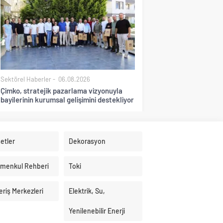
Sektörel Haberler
06.08.2026
Çimko, stratejik pazarlama vizyonuyla
bayilerinin kurumsal gelişimini destekliyor
etler
Dekorasyon
imenkul Rehberi
Toki
eriş Merkezleri
Elektrik, Su,
Yenilenebilir Enerji