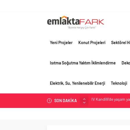
Yeni Projeler
Konut Projeleri
Sektörel H
Isıtma Soğutma Yalıtım İklimlendirme
Dek
Elektrik, Su, Yenilenebilir Enerji
Teknoloji
İV Kandilli’de yaşam y
SON DAKİKA
OYAK Çimento, jeopolit
çeyreğinde olumlu pe
Geberit Info Showroom,
Çimko, stratejik pazar