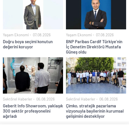
Yaşam Ekonomi
07.08.2026
Yaşam Ekonomi
07.08.2026
Doğru boya seçimi konutun
BNP Paribas Cardif Türkiye’nin
değerini koruyor
İç Denetim Direktörü Mustafa
Güneş oldu
Sektörel Haberler
06.08.2026
Sektörel Haberler
06.08.2026
Geberit Info Showroom, yaklaşık
Çimko, stratejik pazarlama
300 sektör profesyonelini
vizyonuyla bayilerinin kurumsal
ağırladı
gelişimini destekliyor