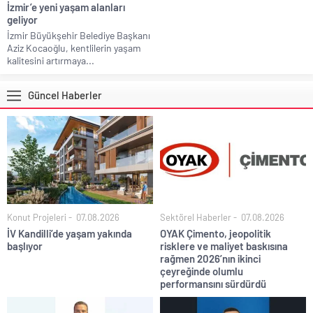
İzmir’e yeni yaşam alanları
geliyor
İzmir Büyükşehir Belediye Başkanı
Aziz Kocaoğlu, kentlilerin yaşam
kalitesini artırmaya...
Güncel Haberler
Konut Projeleri
07.08.2026
Sektörel Haberler
07.08.2026
İV Kandilli’de yaşam yakında
OYAK Çimento, jeopolitik
başlıyor
risklere ve maliyet baskısına
rağmen 2026’nın ikinci
çeyreğinde olumlu
performansını sürdürdü