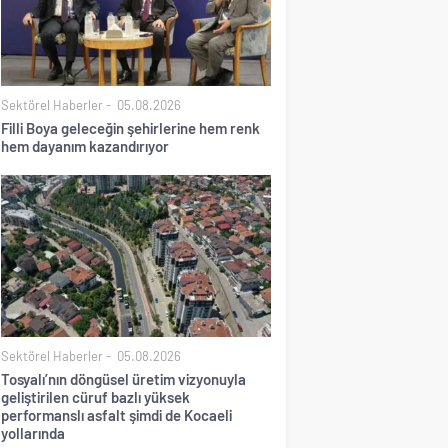
Sektörel Haberler
05.08.2026
Filli Boya geleceğin şehirlerine hem renk
hem dayanım kazandırıyor
Sektörel Haberler
05.08.2026
Tosyalı’nın döngüsel üretim vizyonuyla
geliştirilen cüruf bazlı yüksek
performanslı asfalt şimdi de Kocaeli
yollarında