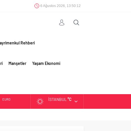
6 Ağustos 2026, 13:50:12
ayrimenkul Rehberi
ri
Manşetler
Yaşam Ekonomi
İSTANBUL
°C
EURO
ALTIN
BIST