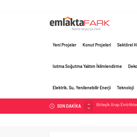
Yeni Projeler
Konut Projeleri
Sektörel H
Isıtma Soğutma Yalıtım İklimlendirme
Dek
Elektrik, Su, Yenilenebilir Enerji
Teknoloji
Birleşik Arap Emirlikle
SON DAKİKA
Filli Boya geleceğin ş
Tosyalı’nın döngüsel ü
asfalt şimdi de Kocaeli
Gayrimenkulün değerin