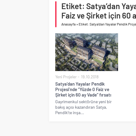
Konut piyasasında denge
Etiket: Satya’dan Yay
toparlanma dikkat çek
Faiz ve Şirket için 60 
Anasayfa
»
Etiket: Satya’dan Yayalar Pendik Projes
Yeni Projeler
19.10.2018
Satya’dan Yayalar Pendik
Projesi’nde “Yüzde 0 Faiz ve
Şirket için 60 ay Vade” fırsatı
Gayrimenkul sektörüne yeni bir
bakış açısı kazandıran Satya,
Pendik’te inşa...