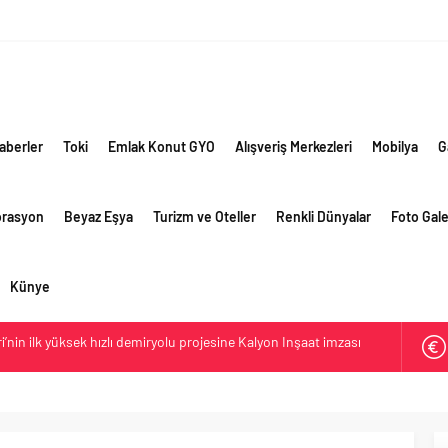
aberler
Toki
Emlak Konut GYO
Alışveriş Merkezleri
Mobilya
G
orasyon
Beyaz Eşya
Turizm ve Oteller
Renkli Dünyalar
Foto Gale
Künye
ri’nin ilk yüksek hızlı demiryolu projesine Kalyon İnşaat imzası
ehirlerine hem renk hem dayanım kazandırıyor
retim vizyonuyla geliştirilen cüruf bazlı yüksek performanslı
 yollarında
e giden yolda yapay zeka ve robotik öğrenme başlıyor