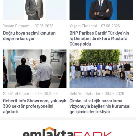
Yaşam Ekonomi
07.08.2026
Yaşam Ekonomi
07.08.2026
Doğru boya seçimi konutun
BNP Paribas Cardif Türkiye’nin
değerini koruyor
İç Denetim Direktörü Mustafa
Güneş oldu
Sektörel Haberler
06.08.2026
Sektörel Haberler
06.08.2026
Geberit Info Showroom, yaklaşık
Çimko, stratejik pazarlama
300 sektör profesyonelini
vizyonuyla bayilerinin kurumsal
ağırladı
gelişimini destekliyor