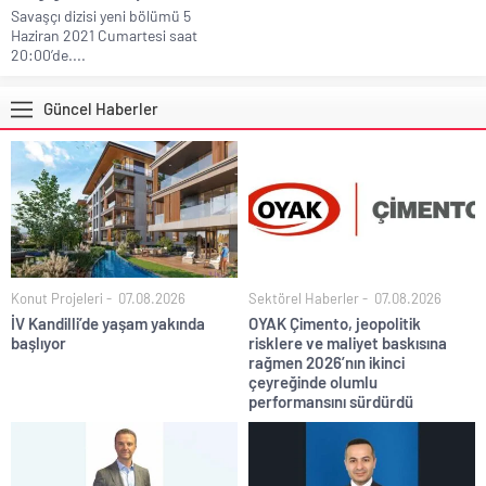
Savaşçı dizisi yeni bölümü 5
Haziran 2021 Cumartesi saat
20:00’de....
Güncel Haberler
Konut Projeleri
07.08.2026
Sektörel Haberler
07.08.2026
İV Kandilli’de yaşam yakında
OYAK Çimento, jeopolitik
başlıyor
risklere ve maliyet baskısına
rağmen 2026’nın ikinci
çeyreğinde olumlu
performansını sürdürdü