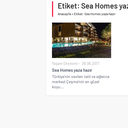
Birleşik Arap Emirlikle
Etiket: Sea Homes yaz
Anasayfa
»
Etiket: Sea Homes yaza hazır
Yaşam Ekonomi
28.06.2017
Sea Homes yaza hazır
Türkiye’nin sevilen tatil ve eğlence
merkezi Çeşme’nin en güzel
koyu...