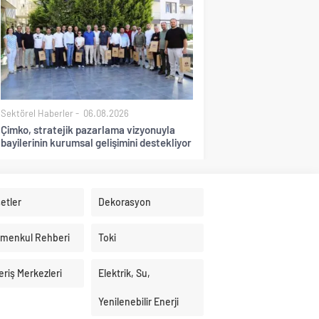
Sektörel Haberler
06.08.2026
Çimko, stratejik pazarlama vizyonuyla
bayilerinin kurumsal gelişimini destekliyor
etler
Dekorasyon
imenkul Rehberi
Toki
eriş Merkezleri
Elektrik, Su,
Yenilenebilir Enerji