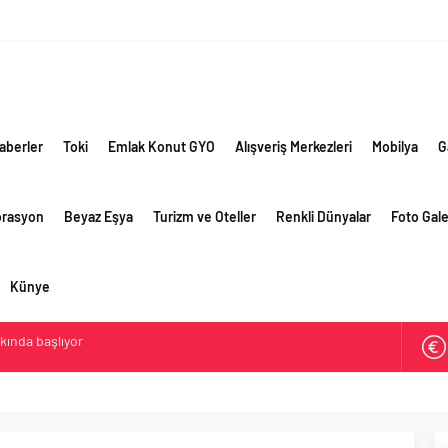
aberler
Toki
Emlak Konut GYO
Alışveriş Merkezleri
Mobilya
G
orasyon
Beyaz Eşya
Turizm ve Oteller
Renkli Dünyalar
Foto Gale
Künye
akında başlıyor
ik risklere ve maliyet baskısına rağmen 2026’nın ikinci
rformansını sürdürdü
 yaklaşık 300 sektör profesyonelini ağırladı
lama vizyonuyla bayilerinin kurumsal gelişimini destekliyor