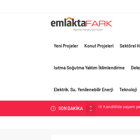
Yeni Projeler
Konut Projeleri
Sektörel H
Isıtma Soğutma Yalıtım İklimlendirme
Dek
Elektrik, Su, Yenilenebilir Enerji
Teknoloji
İV Kandilli’de yaşam y
SON DAKİKA
OYAK Çimento, jeopolit
çeyreğinde olumlu pe
Geberit Info Showroom,
Çimko, stratejik pazar