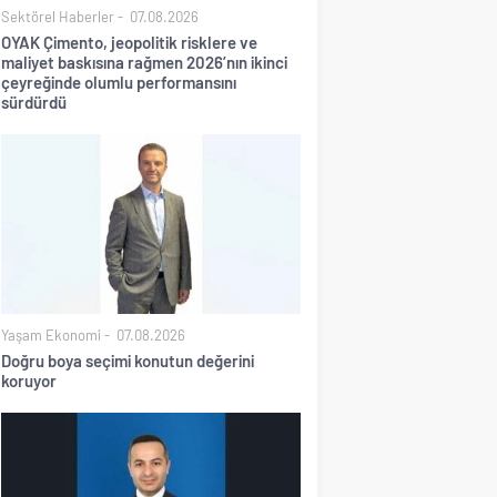
Sektörel Haberler
07.08.2026
OYAK Çimento, jeopolitik risklere ve
maliyet baskısına rağmen 2026’nın ikinci
çeyreğinde olumlu performansını
sürdürdü
Yaşam Ekonomi
07.08.2026
Doğru boya seçimi konutun değerini
koruyor