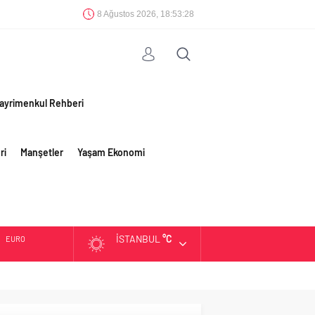
8 Ağustos 2026, 18:53:28
ayrimenkul Rehberi
ri
Manşetler
Yaşam Ekonomi
İSTANBUL
°C
EURO
ALTIN
BIST