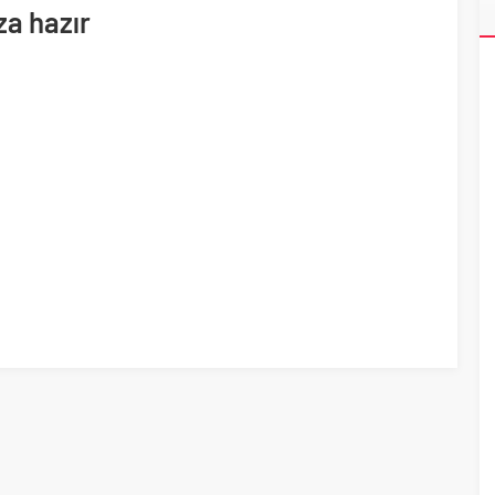
ri’nin ilk yüksek hızlı demiryolu projesine Kalyon İnşaat imzası
a hazır