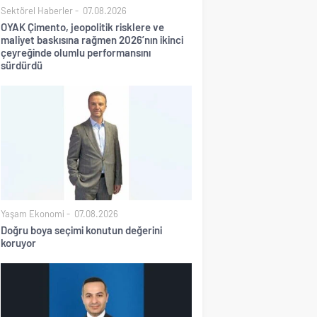
Sektörel Haberler
07.08.2026
OYAK Çimento, jeopolitik risklere ve
maliyet baskısına rağmen 2026’nın ikinci
çeyreğinde olumlu performansını
sürdürdü
Yaşam Ekonomi
07.08.2026
Doğru boya seçimi konutun değerini
koruyor