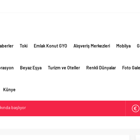
aberler
Toki
Emlak Konut GYO
Alışveriş Merkezleri
Mobilya
G
orasyon
Beyaz Eşya
Turizm ve Oteller
Renkli Dünyalar
Foto Gale
Künye
akında başlıyor
ik risklere ve maliyet baskısına rağmen 2026’nın ikinci
rformansını sürdürdü
 yaklaşık 300 sektör profesyonelini ağırladı
lama vizyonuyla bayilerinin kurumsal gelişimini destekliyor