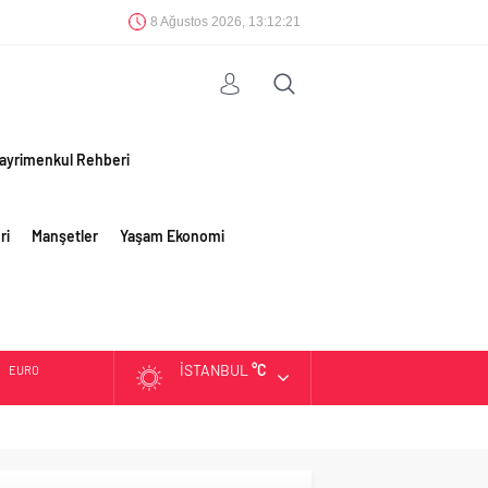
8 Ağustos 2026, 13:12:22
ayrimenkul Rehberi
ri
Manşetler
Yaşam Ekonomi
İSTANBUL
°C
EURO
ALTIN
BIST