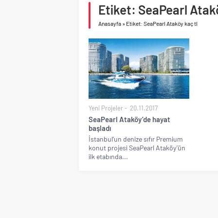
Birleşik Arap Emirlikle
Etiket: SeaPearl Atakö
Anasayfa
»
Etiket: SeaPearl Ataköy kaç tl
Yeni Projeler
20.11.2017
SeaPearl Ataköy’de hayat
başladı
İstanbul’un denize sıfır Premium
konut projesi SeaPearl Ataköy’ün
ilk etabında...