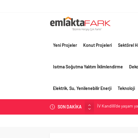
Yeni Projeler
Konut Projeleri
Sektörel H
Isıtma Soğutma Yalıtım İklimlendirme
Dek
Elektrik, Su, Yenilenebilir Enerji
Teknoloji
İV Kandilli’de yaşam y
SON DAKİKA
OYAK Çimento, jeopolit
çeyreğinde olumlu pe
Geberit Info Showroom,
Çimko, stratejik pazar