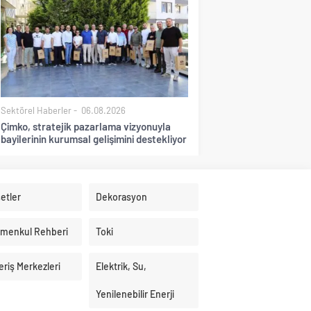
Sektörel Haberler
06.08.2026
Çimko, stratejik pazarlama vizyonuyla
bayilerinin kurumsal gelişimini destekliyor
etler
Dekorasyon
imenkul Rehberi
Toki
eriş Merkezleri
Elektrik, Su,
Yenilenebilir Enerji