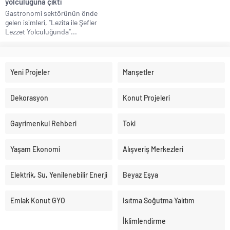
yolculuğuna çıktı
Gastronomi sektörünün önde
gelen isimleri, “Lezita ile Şefler
Lezzet Yolculuğunda”...
Yeni Projeler
Manşetler
Dekorasyon
Konut Projeleri
Gayrimenkul Rehberi
Toki
Yaşam Ekonomi
Alışveriş Merkezleri
Elektrik, Su, Yenilenebilir Enerji
Beyaz Eşya
Emlak Konut GYO
Isıtma Soğutma Yalıtım
İklimlendirme