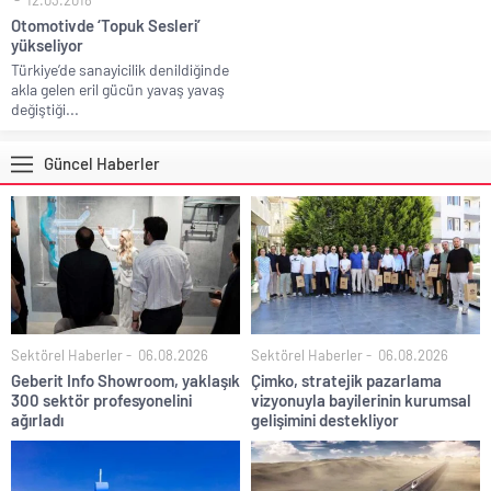
12.03.2018
Otomotivde ‘Topuk Sesleri’
yükseliyor
Türkiye’de sanayicilik denildiğinde
akla gelen eril gücün yavaş yavaş
değiştiği...
Güncel Haberler
Sektörel Haberler
06.08.2026
Sektörel Haberler
06.08.2026
Geberit Info Showroom, yaklaşık
Çimko, stratejik pazarlama
300 sektör profesyonelini
vizyonuyla bayilerinin kurumsal
ağırladı
gelişimini destekliyor