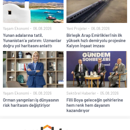
Yaşam Ekonomi
06.08.2026
Yeni Projeler
06.08.2026
Yunan adalarına tatil,
Birleşik Arap Emirlikleri’nin ilk
Yunanistan’a yatırım: Uzmanlar
yüksek hızlı demiryolu projesine
doğru yol haritasını anlattı
Kalyon İnşaat imzası
Yaşam Ekonomi
06.08.2026
Sektörel Haberler
05.08.2026
Orman yangınları iş dünyasının
Filli Boya geleceğin şehirlerine
risk haritasını değiştiriyor
hem renk hem dayanım
kazandırıyor