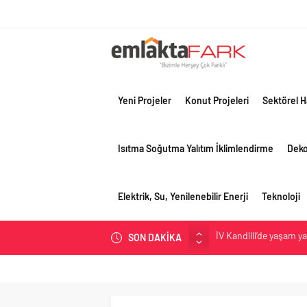
Yeni Projeler
Konut Projeleri
Sektörel H
Isıtma Soğutma Yalıtım İklimlendirme
Dek
Elektrik, Su, Yenilenebilir Enerji
Teknoloji
İV Kandilli’de yaşam y
SON DAKİKA
OYAK Çimento, jeopolit
çeyreğinde olumlu pe
Geberit Info Showroom,
Çimko, stratejik pazar