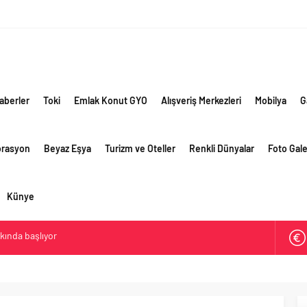
aberler
Toki
Emlak Konut GYO
Alışveriş Merkezleri
Mobilya
G
orasyon
Beyaz Eşya
Turizm ve Oteller
Renkli Dünyalar
Foto Gale
Künye
akında başlıyor
ik risklere ve maliyet baskısına rağmen 2026’nın ikinci
rformansını sürdürdü
 yaklaşık 300 sektör profesyonelini ağırladı
lama vizyonuyla bayilerinin kurumsal gelişimini destekliyor