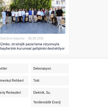
Sektörel Haberler
06.08.2026
Çimko, stratejik pazarlama vizyonuyla
bayilerinin kurumsal gelişimini destekliyor
etler
Dekorasyon
imenkul Rehberi
Toki
eriş Merkezleri
Elektrik, Su,
Yenilenebilir Enerji