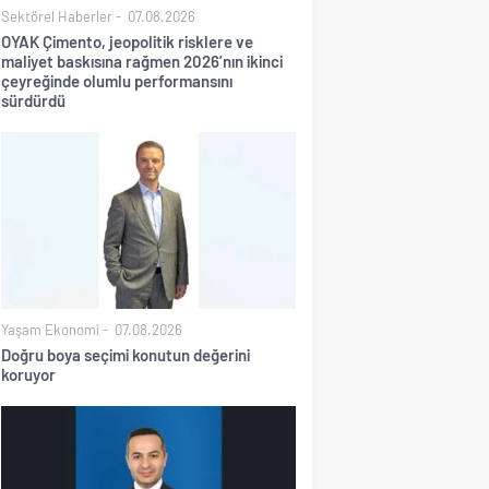
Sektörel Haberler
07.08.2026
OYAK Çimento, jeopolitik risklere ve
maliyet baskısına rağmen 2026’nın ikinci
çeyreğinde olumlu performansını
sürdürdü
Yaşam Ekonomi
07.08.2026
Doğru boya seçimi konutun değerini
koruyor