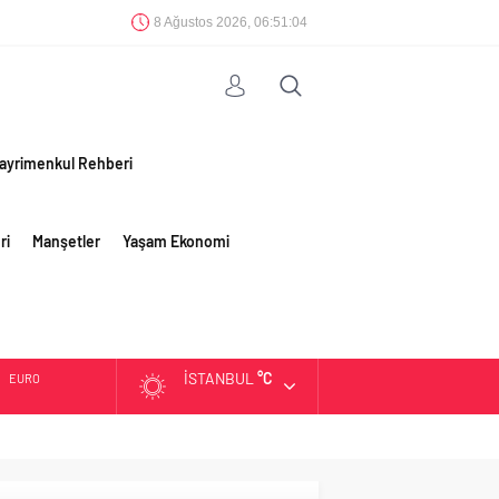
8 Ağustos 2026, 06:51:05
ayrimenkul Rehberi
ri
Manşetler
Yaşam Ekonomi
İSTANBUL
°C
EURO
ALTIN
BIST