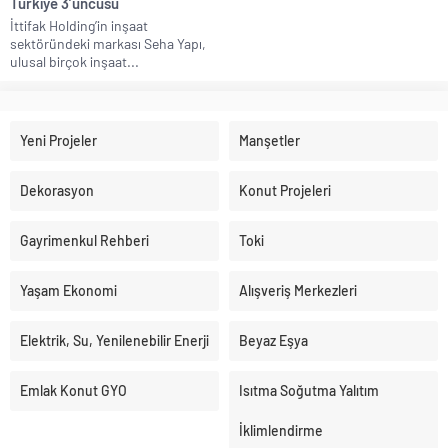
Türkiye 3’üncüsü
İttifak Holding’in inşaat
sektöründeki markası Seha Yapı,
ulusal birçok inşaat...
Yeni Projeler
Manşetler
Dekorasyon
Konut Projeleri
Gayrimenkul Rehberi
Toki
Yaşam Ekonomi
Alışveriş Merkezleri
Elektrik, Su, Yenilenebilir Enerji
Beyaz Eşya
Emlak Konut GYO
Isıtma Soğutma Yalıtım
İklimlendirme