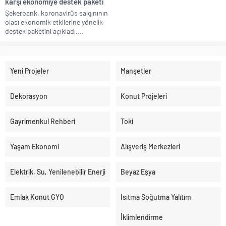
karşı ekonomiye destek paketi
Şekerbank, koronavirüs salgınının
olası ekonomik etkilerine yönelik
destek paketini açıkladı....
Yeni Projeler
Manşetler
Dekorasyon
Konut Projeleri
Gayrimenkul Rehberi
Toki
Yaşam Ekonomi
Alışveriş Merkezleri
Elektrik, Su, Yenilenebilir Enerji
Beyaz Eşya
Emlak Konut GYO
Isıtma Soğutma Yalıtım
İklimlendirme