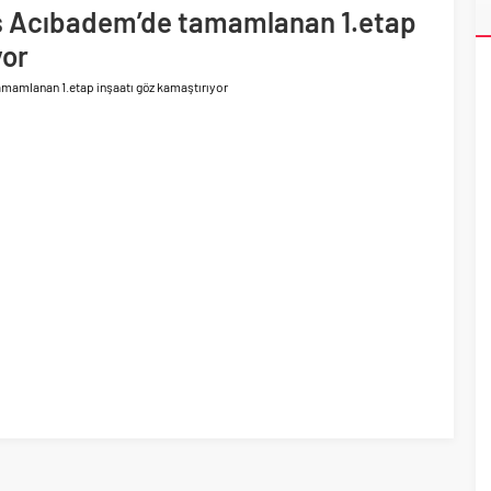
ri’nin ilk yüksek hızlı demiryolu projesine Kalyon İnşaat imzası
s Acıbadem’de tamamlanan 1.etap
yor
mamlanan 1.etap inşaatı göz kamaştırıyor