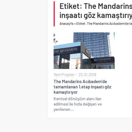
Birleşik Arap Emirlikle
Etiket: The Mandarin
inşaatı göz kamaştırı
Anasayfa
»
Etiket: The Mandarins Acıbadem’de ta
Yeni Projeler
22.01.2018
The Mandarins Acıbadem’de
tamamlanan 1.etap inşaatı göz
kamaştırıyor
Kentsel dönüşüm alanı ilan
edilmesi ile hızla değişen ve
yenilenen...