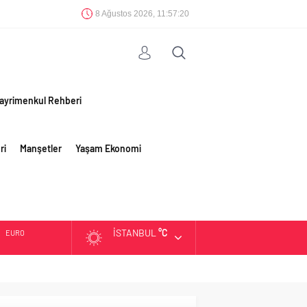
8 Ağustos 2026, 11:57:20
ayrimenkul Rehberi
ri
Manşetler
Yaşam Ekonomi
İSTANBUL
°C
EURO
ALTIN
BIST