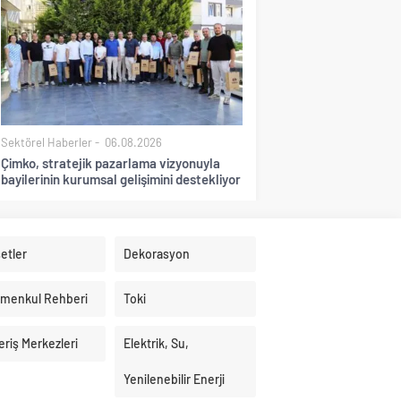
Sektörel Haberler
06.08.2026
Çimko, stratejik pazarlama vizyonuyla
bayilerinin kurumsal gelişimini destekliyor
etler
Dekorasyon
imenkul Rehberi
Toki
eriş Merkezleri
Elektrik, Su,
Yenilenebilir Enerji