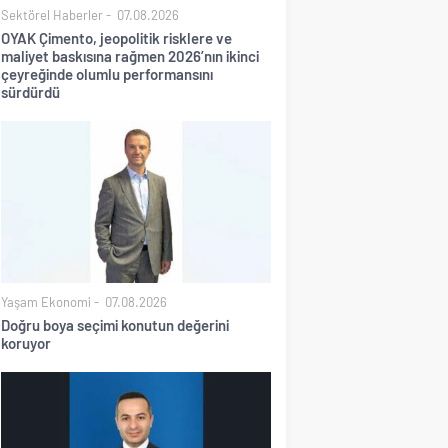
Sektörel Haberler
07.08.2026
OYAK Çimento, jeopolitik risklere ve
maliyet baskısına rağmen 2026’nın ikinci
çeyreğinde olumlu performansını
sürdürdü
Yaşam Ekonomi
07.08.2026
Doğru boya seçimi konutun değerini
koruyor