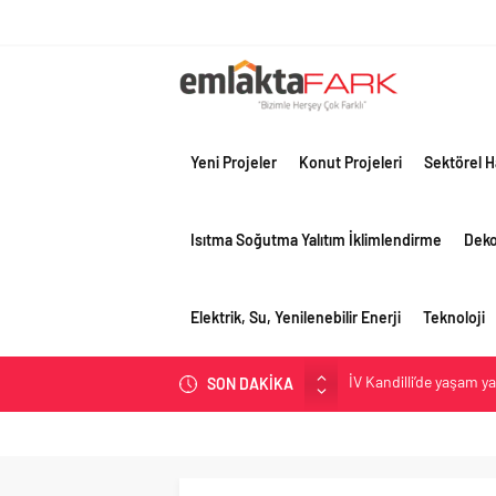
Yeni Projeler
Konut Projeleri
Sektörel H
Isıtma Soğutma Yalıtım İklimlendirme
Dek
Elektrik, Su, Yenilenebilir Enerji
Teknoloji
İV Kandilli’de yaşam y
SON DAKİKA
OYAK Çimento, jeopolit
çeyreğinde olumlu pe
Geberit Info Showroom,
Çimko, stratejik pazar