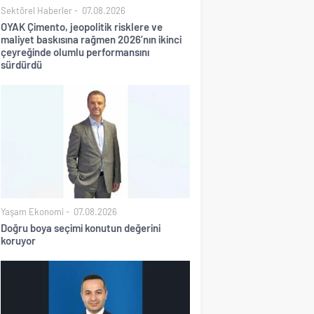
Sektörel Haberler
07.08.2026
OYAK Çimento, jeopolitik risklere ve
maliyet baskısına rağmen 2026’nın ikinci
çeyreğinde olumlu performansını
sürdürdü
Yaşam Ekonomi
07.08.2026
Doğru boya seçimi konutun değerini
koruyor