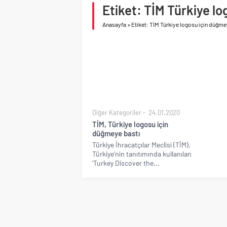
Etiket: TİM Türkiye l
Birleşik Arap Emirlikle
Anasayfa
»
Etiket: TİM Türkiye logosu için düğme
Diğer Kategoriler
24.01.2020
TİM, Türkiye logosu için
düğmeye bastı
Türkiye İhracatçılar Meclisi (TİM),
Türkiye’nin tanıtımında kullanılan
‘Turkey Discover the...