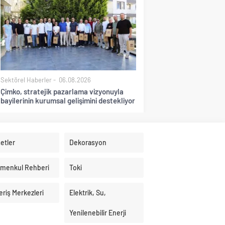
Sektörel Haberler
06.08.2026
Çimko, stratejik pazarlama vizyonuyla
bayilerinin kurumsal gelişimini destekliyor
etler
Dekorasyon
imenkul Rehberi
Toki
eriş Merkezleri
Elektrik, Su,
Yenilenebilir Enerji