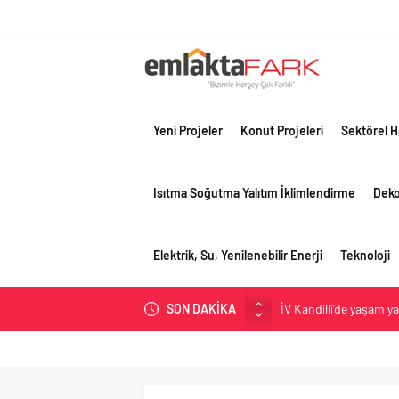
Yeni Projeler
Konut Projeleri
Sektörel H
Isıtma Soğutma Yalıtım İklimlendirme
Dek
Elektrik, Su, Yenilenebilir Enerji
Teknoloji
İV Kandilli’de yaşam y
SON DAKİKA
OYAK Çimento, jeopolit
çeyreğinde olumlu pe
Geberit Info Showroom,
Çimko, stratejik pazar