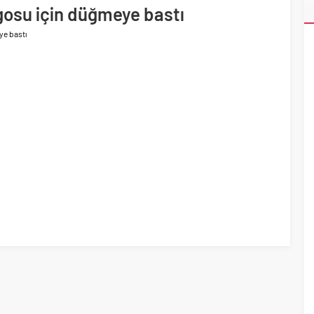
ogosu için düğmeye bastı
ri’nin ilk yüksek hızlı demiryolu projesine Kalyon İnşaat imzası
ye bastı