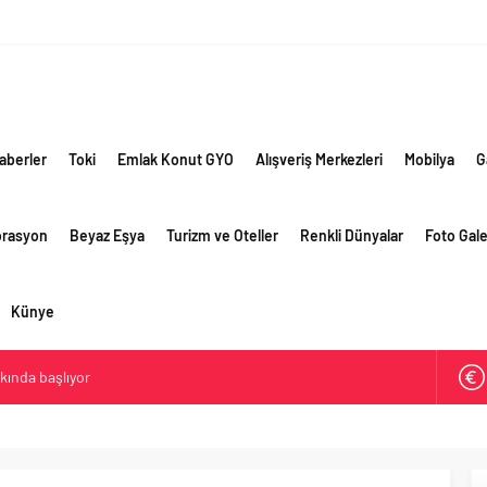
aberler
Toki
Emlak Konut GYO
Alışveriş Merkezleri
Mobilya
G
orasyon
Beyaz Eşya
Turizm ve Oteller
Renkli Dünyalar
Foto Gale
Künye
akında başlıyor
ik risklere ve maliyet baskısına rağmen 2026’nın ikinci
rformansını sürdürdü
 yaklaşık 300 sektör profesyonelini ağırladı
lama vizyonuyla bayilerinin kurumsal gelişimini destekliyor