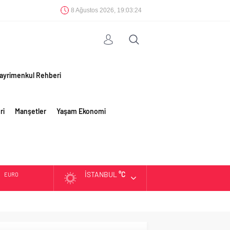
8 Ağustos 2026, 19:03:24
ayrimenkul Rehberi
ri
Manşetler
Yaşam Ekonomi
İSTANBUL
°C
EURO
ALTIN
BIST