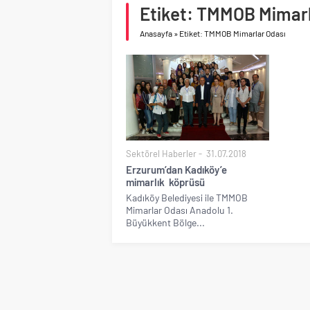
Birleşik Arap Emirlikle
Etiket: TMMOB Mimarl
İV Kandilli’de yaşam y
Anasayfa
»
Etiket: TMMOB Mimarlar Odası
Sektörel Haberler
31.07.2018
Erzurum’dan Kadıköy’e
mimarlık köprüsü
Kadıköy Belediyesi ile TMMOB
Mimarlar Odası Anadolu 1.
Büyükkent Bölge...