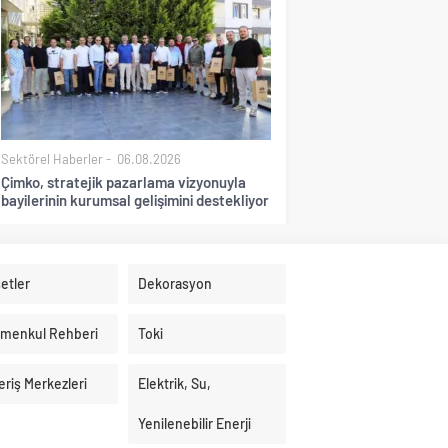
Sektörel Haberler
06.08.2026
Çimko, stratejik pazarlama vizyonuyla
bayilerinin kurumsal gelişimini destekliyor
etler
Dekorasyon
imenkul Rehberi
Toki
eriş Merkezleri
Elektrik, Su,
Yenilenebilir Enerji