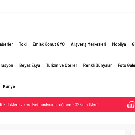
aberler
Toki
Emlak Konut GYO
Alışveriş Merkezleri
Mobilya
G
orasyon
Beyaz Eşya
Turizm ve Oteller
Renkli Dünyalar
Foto Gale
Künye
ik risklere ve maliyet baskısına rağmen 2026’nın ikinci
rformansını sürdürdü
 yaklaşık 300 sektör profesyonelini ağırladı
lama vizyonuyla bayilerinin kurumsal gelişimini destekliyor