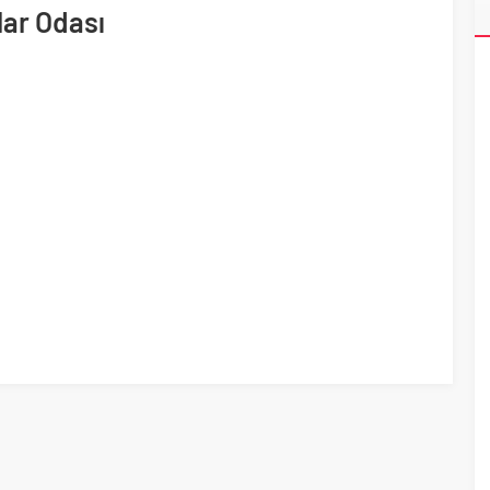
ri’nin ilk yüksek hızlı demiryolu projesine Kalyon İnşaat imzası
ar Odası
akında başlıyor