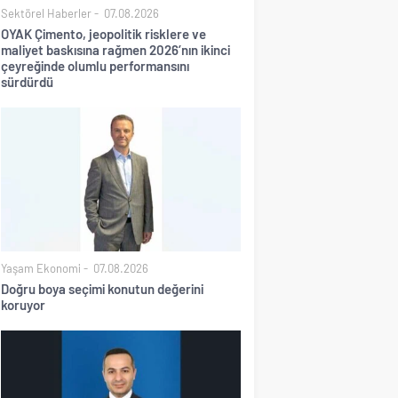
Sektörel Haberler
07.08.2026
OYAK Çimento, jeopolitik risklere ve
maliyet baskısına rağmen 2026’nın ikinci
çeyreğinde olumlu performansını
sürdürdü
Yaşam Ekonomi
07.08.2026
Doğru boya seçimi konutun değerini
koruyor