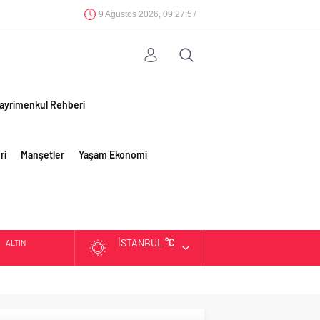
9 Ağustos 2026, 09:27:57
ayrimenkul Rehberi
ri
Manşetler
Yaşam Ekonomi
İSTANBUL
°C
ALTIN
BIST
DOLAR