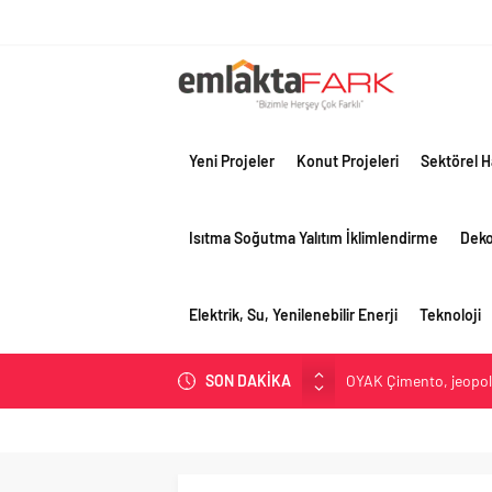
Yeni Projeler
Konut Projeleri
Sektörel H
Isıtma Soğutma Yalıtım İklimlendirme
Dek
Elektrik, Su, Yenilenebilir Enerji
Teknoloji
SON DAKİKA
OYAK Çimento, jeopolit
çeyreğinde olumlu pe
Geberit Info Showroom,
Çimko, stratejik pazar