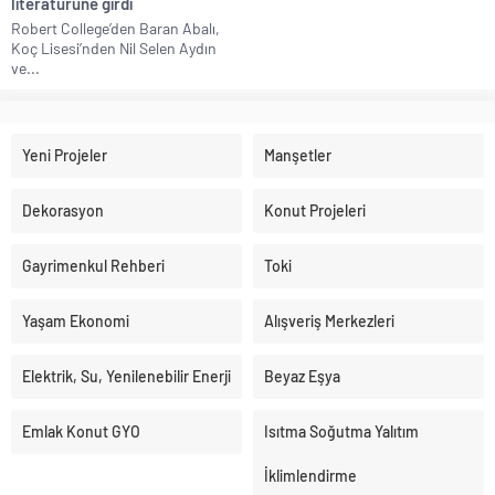
literatürüne girdi
Robert College’den Baran Abalı,
Koç Lisesi’nden Nil Selen Aydın
ve...
Yeni Projeler
Manşetler
Dekorasyon
Konut Projeleri
Gayrimenkul Rehberi
Toki
Yaşam Ekonomi
Alışveriş Merkezleri
Elektrik, Su, Yenilenebilir Enerji
Beyaz Eşya
Emlak Konut GYO
Isıtma Soğutma Yalıtım
İklimlendirme