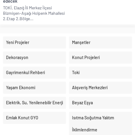
edecek
TOKİ, Elazığ İli Merkez İlçesi
Bizmişen-Aşağı Holpenk Mahallesi
2.Etap 2.Bölge...
Yeni Projeler
Manşetler
Dekorasyon
Konut Projeleri
Gayrimenkul Rehberi
Toki
Yaşam Ekonomi
Alışveriş Merkezleri
Elektrik, Su, Yenilenebilir Enerji
Beyaz Eşya
Emlak Konut GYO
Isıtma Soğutma Yalıtım
İklimlendirme