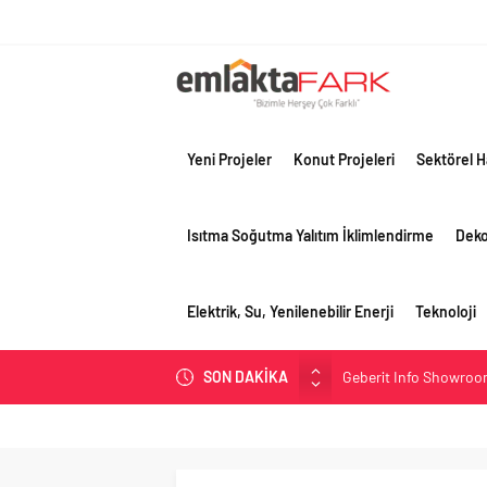
Yeni Projeler
Konut Projeleri
Sektörel H
Isıtma Soğutma Yalıtım İklimlendirme
Dek
Elektrik, Su, Yenilenebilir Enerji
Teknoloji
Geberit Info Showroom,
SON DAKİKA
Çimko, stratejik pazar
Birleşik Arap Emirlikle
Filli Boya geleceğin ş
Tosyalı’nın döngüsel ü