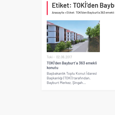
Etiket: TOKİ’den Bayb
asfalt şimdi de Kocaeli
Anasayfa
»
Etiket: TOKİ’den Bayburt’a 363 emekli
Toki
02.06.2017
TOKİ’den Bayburt’a 363 emekli
konutu
Başbakanlık Toplu Konut İdaresi
Başkanlığı (TOKİ) tarafından,
Bayburt Merkez, Şingah...