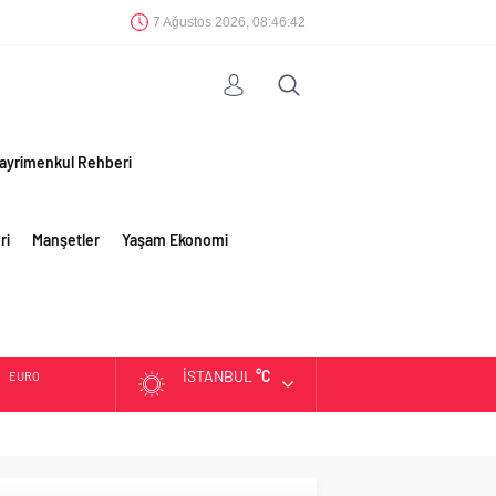
7 Ağustos 2026, 08:46:42
ayrimenkul Rehberi
ri
Manşetler
Yaşam Ekonomi
İSTANBUL
°C
EURO
ALTIN
BIST