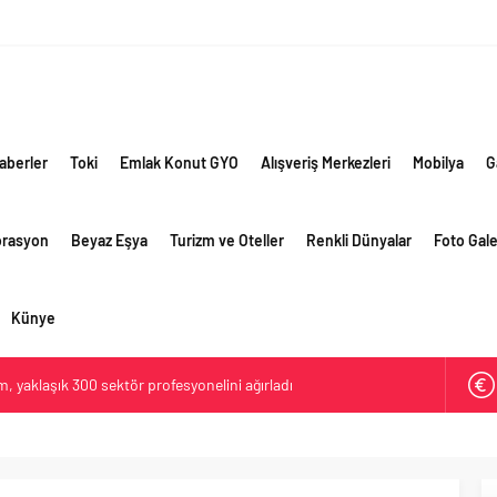
aberler
Toki
Emlak Konut GYO
Alışveriş Merkezleri
Mobilya
G
orasyon
Beyaz Eşya
Turizm ve Oteller
Renkli Dünyalar
Foto Gale
Künye
 yaklaşık 300 sektör profesyonelini ağırladı
lama vizyonuyla bayilerinin kurumsal gelişimini destekliyor
ri’nin ilk yüksek hızlı demiryolu projesine Kalyon İnşaat imzası
ehirlerine hem renk hem dayanım kazandırıyor
retim vizyonuyla geliştirilen cüruf bazlı yüksek performanslı