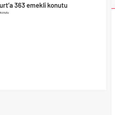
urt’a 363 emekli konutu
 yollarında
 konutu