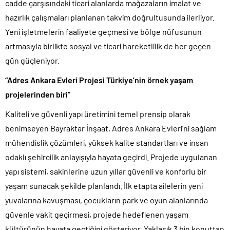
cadde çarşısındaki ticari alanlarda mağazaların imalat ve
hazırlık çalışmaları planlanan takvim doğrultusunda ilerliyor.
Yeni işletmelerin faaliyete geçmesi ve bölge nüfusunun
artmasıyla birlikte sosyal ve ticari hareketlilik de her geçen
gün güçleniyor.
“Adres Ankara Evleri Projesi Türkiye’nin örnek yaşam
projelerinden biri”
Kaliteli ve güvenli yapı üretimini temel prensip olarak
benimseyen Bayraktar İnşaat, Adres Ankara Evleri’ni sağlam
mühendislik çözümleri, yüksek kalite standartları ve insan
odaklı şehircilik anlayışıyla hayata geçirdi. Projede uygulanan
yapı sistemi, sakinlerine uzun yıllar güvenli ve konforlu bir
yaşam sunacak şekilde planlandı. İlk etapta ailelerin yeni
yuvalarına kavuşması, çocukların park ve oyun alanlarında
güvenle vakit geçirmesi, projede hedeflenen yaşam
kültürünün hayata geçtiğini gösteriyor. Yaklaşık 3 bin konuttan