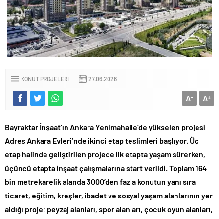
KONUT PROJELERI
27.06.2026
A
A
-
+
Bayraktar İnşaat’ın Ankara Yenimahalle’de yükselen projesi
Adres Ankara Evleri’nde ikinci etap teslimleri başlıyor. Üç
etap halinde geliştirilen projede ilk etapta yaşam sürerken,
üçüncü etapta inşaat çalışmalarına start verildi. Toplam 164
bin metrekarelik alanda 3000’den fazla konutun yanı sıra
ticaret, eğitim, kreşler, ibadet ve sosyal yaşam alanlarının yer
aldığı proje; peyzaj alanları, spor alanları, çocuk oyun alanları,