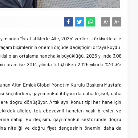
A
A
-
+
mlanan “İstatistiklerle Aile, 2025” verileri, Türkiye’de aile
aşam biçimlerinin önemli ölçüde değiştiğini ortaya koydu.
 kişi olan ortalama hanehalkı büyüklüğü, 2025 yılında 3,08
rının oranı ise 2014 yılında %13,9 iken 2025 yılında %20,5’e
lunan Altın Emlak Global Yönetim Kurulu Başkanı Mustafa
ısı küçülürken, gayrimenkul ihtiyacı da daha kişisel, daha
lere doğru dönüşüyor. Artık aynı konut tipi her hane için
kirdek aileler, tek ebeveynli haneler, yaşlı bireyler ve
ilerine sahip. Bu değişim, gayrimenkul sektöründe doğru
na niteliği ve doğru fiyat dengesinin önemini daha da