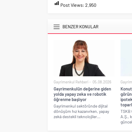
Post Views:
2.950
BENZER KONULAR
Gayrimenkul Rehberi
05.08.2026
Gayrim
Gayrimenkulün değerine giden
Konut
yolda yapay zeka ve robotik
görünü
öğrenme başlıyor
ipotek
topar
Gayrimenkul sektöründe dijital
dönüşüm hız kazanırken, yapay
TSKB 
zekâ destekli teknolojiler...
A.Ş., 
güncel 