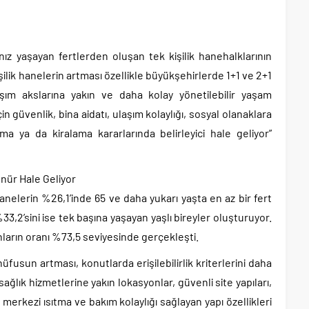
lnız yaşayan fertlerden oluşan tek kişilik hanehalklarının
işilik hanelerin artması özellikle büyükşehirlerde 1+1 ve 2+1
aşım akslarına yakın ve daha kolay yönetilebilir yaşam
için güvenlik, bina aidatı, ulaşım kolaylığı, sosyal olanaklara
lma ya da kiralama kararlarında belirleyici hale geliyor”
nür Hale Geliyor
anelerin %26,1’inde 65 ve daha yukarı yaşta en az bir fert
33,2’sini ise tek başına yaşayan yaşlı bireyler oluşturuyor.
dınların oranı %73,5 seviyesinde gerçekleşti.
üfusun artması, konutlarda erişilebilirlik kriterlerini daha
 sağlık hizmetlerine yakın lokasyonlar, güvenli site yapıları,
 merkezi ısıtma ve bakım kolaylığı sağlayan yapı özellikleri