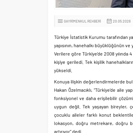
GAYRIMENKUL REHBERI
20.05.2026
Türkiye İstatistik Kurumu tarafından yayı
yapısının, hanehalkı büyüklüğünün ve y
Verilere göre Türkiye’de 2008 yılında 4
kişiye geriledi. Tek kişilik hanehalkla
yükseldi.
Konuya ilişkin değerlendirmelerde bu
Hakan Özelmacıklı, “Türkiye’de aile yap
fonksiyonel ve daha erişilebilir çözüm
uygun değil. Tek yaşayan bireyler, çe
çocuklu aileler farklı konut beklent
lokasyon, doğru metrekare, doğru bi
artırıyor” dedi.