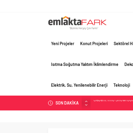
Yeni Projeler
Konut Projeleri
Sektörel H
Isıtma Soğutma Yalıtım İklimlendirme
Dek
Elektrik, Su, Yenilenebilir Enerji
Teknoloji
SON DAKİKA
Çimko, stratejik pazar
Birleşik Arap Emirlikle
Filli Boya geleceğin ş
Tosyalı’nın döngüsel ü