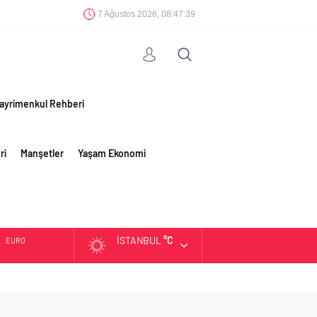
7 Ağustos 2026, 08:47:40
ayrimenkul Rehberi
ri
Manşetler
Yaşam Ekonomi
İSTANBUL
°C
EURO
ALTIN
BIST