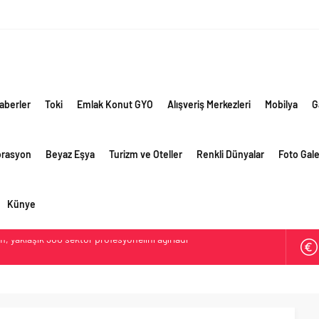
aberler
Toki
Emlak Konut GYO
Alışveriş Merkezleri
Mobilya
G
orasyon
Beyaz Eşya
Turizm ve Oteller
Renkli Dünyalar
Foto Gale
Künye
lama vizyonuyla bayilerinin kurumsal gelişimini destekliyor
ri’nin ilk yüksek hızlı demiryolu projesine Kalyon İnşaat imzası
ehirlerine hem renk hem dayanım kazandırıyor
retim vizyonuyla geliştirilen cüruf bazlı yüksek performanslı