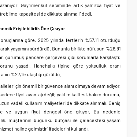
azanıyor. Gayrimenkul seçiminde artık yalnızca fiyat ve
rebilme kapasitesi de dikkate alınmalı” dedi.
omik Erişilebilirlik Öne Çıkıyor
sonuçlarına göre, 2025 yılında fertlerin %57,1’i oturduğu
olarak yaşamını sürdürdü. Bununla birlikte nüfusun %28,8’i
ar, çürümüş pencere çerçevesi gibi sorunlarla karşılaştı;
sorunu yaşadı. Hanehalkı tipine göre yoksulluk oranı
ranın %27,1’e ulaştığı görüldü.
e aileler için önemli bir güvence alanı olmaya devam ediyor.
adece fiyat avantajı değil; yalıtım kalitesi, bakım durumu,
 uzun vadeli kullanım maliyetleri de dikkate alınmalı. Geniş
re ve uygun fiyat dengesi öne çıkıyor. Bu nedenle
ık, müşterinin bugünkü bütçesi ile gelecekteki yaşam
hizmet haline gelmiştir” ifadelerini kullandı.