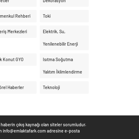
etler
Dekorasyon
imenkul Rehberi
Toki
eriş Merkezleri
Elektrik, Su,
Yenilenebilir Enerji
k Konut GYO
Isıtma Soğutma
Yalıtım İklimlendirme
örel Haberler
Teknoloji
haberin çıkış kaynağı olan siteler sorumludur.
çin info@emlaktafark.com adresine e-posta