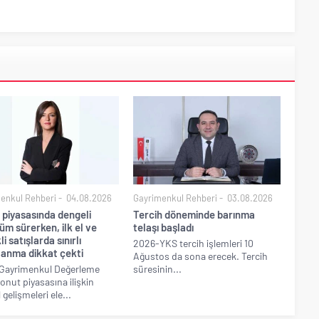
enkul Rehberi
04.08.2026
Gayrimenkul Rehberi
03.08.2026
 piyasasında dengeli
Tercih döneminde barınma
m sürerken, ilk el ve
telaşı başladı
li satışlarda sınırlı
2026-YKS tercih işlemleri 10
lanma dikkat çekti
Ağustos da sona erecek. Tercih
Gayrimenkul Değerleme
süresinin...
konut piyasasına ilişkin
gelişmeleri ele...