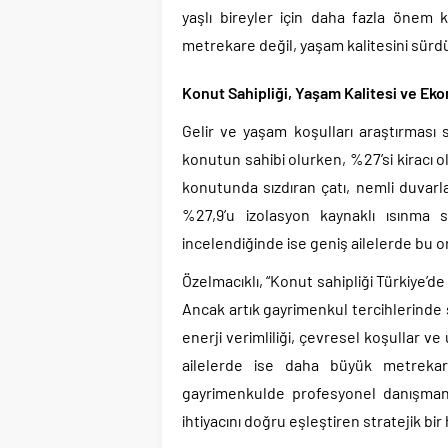
yaşlı bireyler için daha fazla önem k
metrekare değil, yaşam kalitesini sürdü
Konut Sahipliği, Yaşam Kalitesi ve Ekon
Gelir ve yaşam koşulları araştırması 
konutun sahibi olurken, %27’si kiracı 
konutunda sızdıran çatı, nemli duvarl
%27,9’u izolasyon kaynaklı ısınma 
incelendiğinde ise geniş ailelerde bu o
Özelmacıklı, “Konut sahipliği Türkiye’d
Ancak artık gayrimenkul tercihlerinde s
enerji verimliliği, çevresel koşullar ve
ailelerde ise daha büyük metreka
gayrimenkulde profesyonel danışmanl
ihtiyacını doğru eşleştiren stratejik bir 