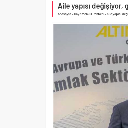
asfalt şimdi de Kocaeli
Aile yapısı değişiyor,
Geberit Info Showroom,
Anasayfa
»
Gayrimenkul Rehberi
»
Aile yapısı değ