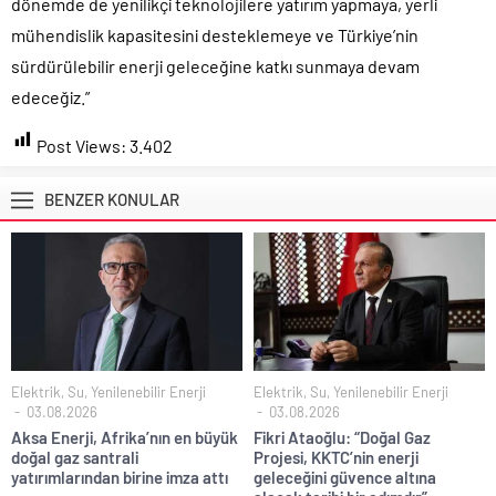
dönemde de yenilikçi teknolojilere yatırım yapmaya, yerli
mühendislik kapasitesini desteklemeye ve Türkiye’nin
sürdürülebilir enerji geleceğine katkı sunmaya devam
edeceğiz.”
Post Views:
3.402
BENZER KONULAR
Elektrik, Su, Yenilenebilir Enerji
Elektrik, Su, Yenilenebilir Enerji
03.08.2026
03.08.2026
Aksa Enerji, Afrika’nın en büyük
Fikri Ataoğlu: “Doğal Gaz
doğal gaz santrali
Projesi, KKTC’nin enerji
yatırımlarından birine imza attı
geleceğini güvence altına