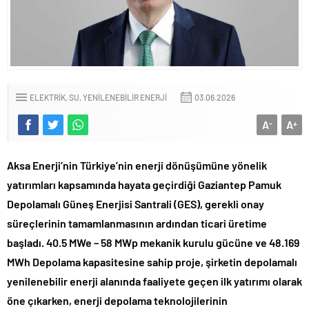
ELEKTRIK, SU, YENILENEBILIR ENERJI
03.06.2026
A
A
-
+
Aksa Enerji’nin Türkiye’nin enerji dönüşümüne yönelik
yatırımları kapsamında hayata geçirdiği Gaziantep Pamuk
Depolamalı Güneş Enerjisi Santrali (GES), gerekli onay
süreçlerinin tamamlanmasının ardından ticari üretime
başladı. 40.5 MWe – 58 MWp mekanik kurulu gücüne ve 48.169
MWh Depolama kapasitesine sahip proje, şirketin depolamalı
yenilenebilir enerji alanında faaliyete geçen ilk yatırımı olarak
öne çıkarken, enerji depolama teknolojilerinin