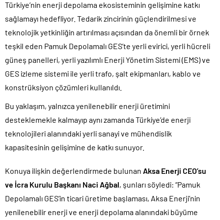
Türkiye’nin enerji depolama ekosisteminin gelişimine katkı
sağlamayı hedefliyor. Tedarik zincirinin güçlendirilmesi ve
teknolojik yetkinliğin artırılması açısından da önemli bir örnek
teşkil eden Pamuk Depolamalı GES’te yerli evirici, yerli hücreli
güneş panelleri, yerli yazılımlı Enerji Yönetim Sistemi (EMS) ve
GES izleme sistemi ile yerli trafo, şalt ekipmanları, kablo ve
konstrüksiyon çözümleri kullanıldı.
Bu yaklaşım, yalnızca yenilenebilir enerji üretimini
desteklemekle kalmayıp aynı zamanda Türkiye’de enerji
teknolojileri alanındaki yerli sanayi ve mühendislik
kapasitesinin gelişimine de katkı sunuyor.
Konuya ilişkin değerlendirmede bulunan
Aksa Enerji CEO’su
ve İcra Kurulu Başkanı Naci Ağbal
, şunları söyledi: “Pamuk
Depolamalı GES’in ticari üretime başlaması, Aksa Enerji’nin
yenilenebilir enerji ve enerji depolama alanındaki büyüme