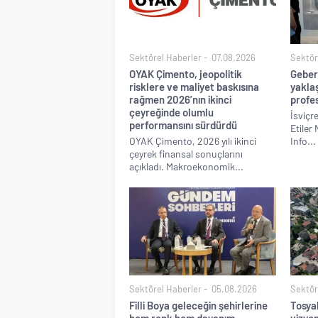
Sektörel Haberler
07.08.2026
Sektör
OYAK Çimento, jeopolitik
Geber
risklere ve maliyet baskısına
yakla
rağmen 2026’nın ikinci
profes
çeyreğinde olumlu
İsviçre
performansını sürdürdü
Etiler
OYAK Çimento, 2026 yılı ikinci
Info...
çeyrek finansal sonuçlarını
açıkladı. Makroekonomik...
Sektörel Haberler
05.08.2026
Sektör
Filli Boya geleceğin şehirlerine
Tosyal
hem renk hem dayanım
vizyon