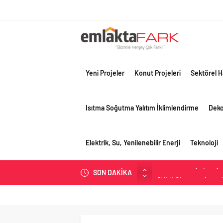
Yeni Projeler
Konut Projeleri
Sektörel H
Isıtma Soğutma Yalıtım İklimlendirme
Dek
Elektrik, Su, Yenilenebilir Enerji
Teknoloji
SON DAKİKA
OYAK Çimento, jeopolit
çeyreğinde olumlu pe
Geberit Info Showroom,
Çimko, stratejik pazar