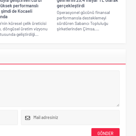
 yüksek performanslı
gerçekleştirdi
 şimdi de Kocaeli
Operasyonel gücünü finansal
ında
performansla desteklemeyi
’nin küresel çelik üreticisi
sürdüren Sabancı Topluluğu
ı, döngüsel üretim vizyonu
şirketlerinden Çimsa,...
tusunda geliştirdiği...