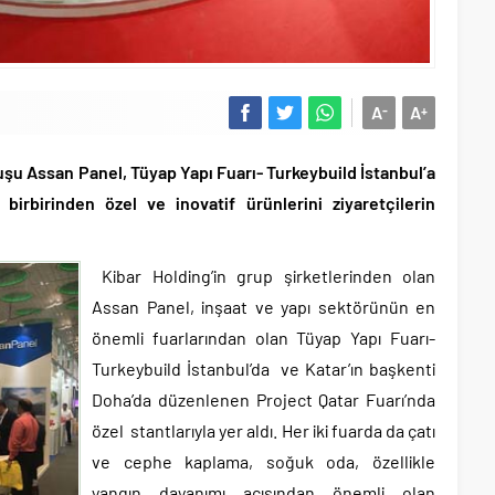
A
A
-
+
luşu
Assan Panel, Tüyap Yapı Fuarı- Turkeybuild İstanbul’a
 birbirinden özel ve inovatif ürünlerini ziyaretçilerin
Kibar Holding’in grup şirketlerinden olan
Assan Panel, inşaat ve yapı sektörünün en
önemli fuarlarından olan Tüyap Yapı Fuarı-
Turkeybuild İstanbul’da ve Katar’ın başkenti
Doha’da düzenlenen Project Qatar Fuarı’nda
özel stantlarıyla yer aldı. Her iki fuarda da çatı
ve cephe kaplama, soğuk oda, özellikle
yangın dayanımı açısından önemli olan