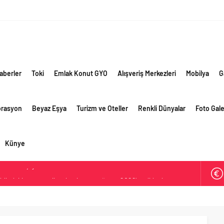
aberler
Toki
Emlak Konut GYO
Alışveriş Merkezleri
Mobilya
G
orasyon
Beyaz Eşya
Turizm ve Oteller
Renkli Dünyalar
Foto Gale
Künye
ik risklere ve maliyet baskısına rağmen 2026’nın ikinci
rformansını sürdürdü
 yaklaşık 300 sektör profesyonelini ağırladı
lama vizyonuyla bayilerinin kurumsal gelişimini destekliyor