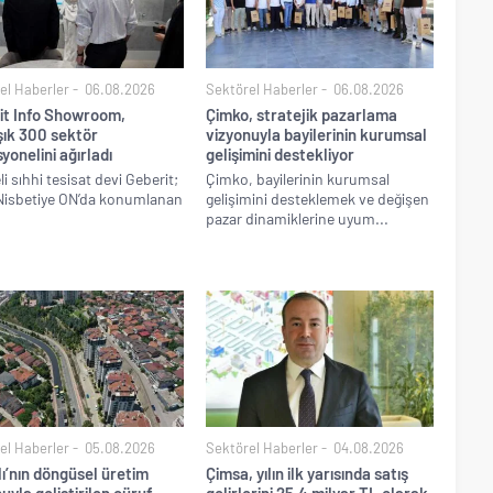
el Haberler
06.08.2026
Sektörel Haberler
06.08.2026
it Info Showroom,
Çimko, stratejik pazarlama
şık 300 sektör
vizyonuyla bayilerinin kurumsal
yonelini ağırladı
gelişimini destekliyor
li sıhhi tesisat devi Geberit;
Çimko, bayilerinin kurumsal
 Nisbetiye ON’da konumlanan
gelişimini desteklemek ve değişen
pazar dinamiklerine uyum...
el Haberler
05.08.2026
Sektörel Haberler
04.08.2026
ı’nın döngüsel üretim
Çimsa, yılın ilk yarısında satış
uyla geliştirilen cüruf
gelirlerini 25,4 milyar TL olarak