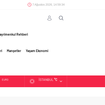
7 Ağustos 2026, 14:59:35
ayrimenkul Rehberi
ri
Manşetler
Yaşam Ekonomi
İSTANBUL
°C
ALTIN
BIST
DOLAR