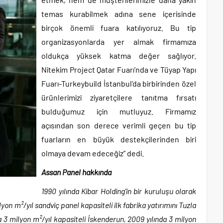
temas kurabilmek adına sene içerisinde
birçok önemli fuara katılıyoruz. Bu tip
organizasyonlarda yer almak firmamıza
oldukça yüksek katma değer sağlıyor.
Nitekim Project Qatar Fuarı’nda ve Tüyap Yapı
Fuarı-Turkeybuild İstanbul’da birbirinden özel
ürünlerimizi ziyaretçilere tanıtma fırsatı
bulduğumuz için mutluyuz. Firmamız
açısından son derece verimli geçen bu tip
fuarların en büyük destekçilerinden biri
olmaya devam edeceğiz” dedi.
Assan Panel hakkında
1990 yılında Kibar Holding’in bir kuruluşu olarak
on m²/yıl sandviç panel kapasiteli ilk fabrika yatırımını Tuzla
da 3 milyon m²/yıl kapasiteli İskenderun, 2009 yılında 3 milyon