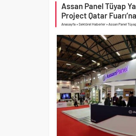
Birleşik Arap Emirlikle
Assan Panel Tüyap Yap
İV Kandilli’de yaşam y
Project Qatar Fuarı’na
Anasayfa
»
Sektörel Haberler
»
Assan Panel Tüyap 