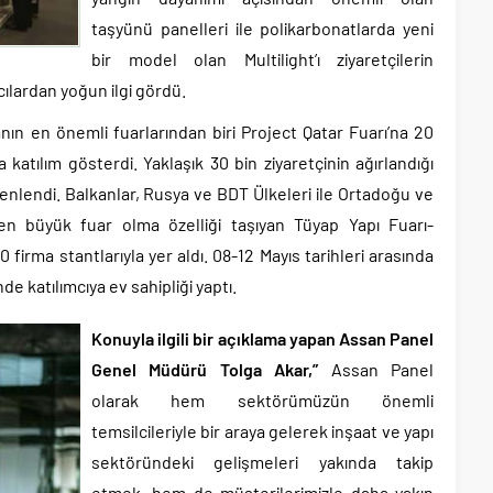
taşyünü panelleri ile polikarbonatlarda yeni
bir model olan Multilight’ı ziyaretçilerin
ılardan yoğun ilgi gördü.
anın en önemli fuarlarından biri Project Qatar Fuarı’na 20
atılım gösterdi. Yaklaşık 30 bin ziyaretçinin ağırlandığı
zenlendi. Balkanlar, Rusya ve BDT Ülkeleri ile Ortadoğu ve
en büyük fuar olma özelliği taşıyan Tüyap Yapı Fuarı-
 firma stantlarıyla yer aldı. 08-12 Mayıs tarihleri arasında
de katılımcıya ev sahipliği yaptı.
Konuyla ilgili bir açıklama yapan Assan Panel
Genel Müdürü Tolga Akar,”
Assan Panel
olarak hem sektörümüzün önemli
temsilcileriyle bir araya gelerek inşaat ve yapı
sektöründeki gelişmeleri yakında takip
etmek, hem de müşterilerimizle daha yakın