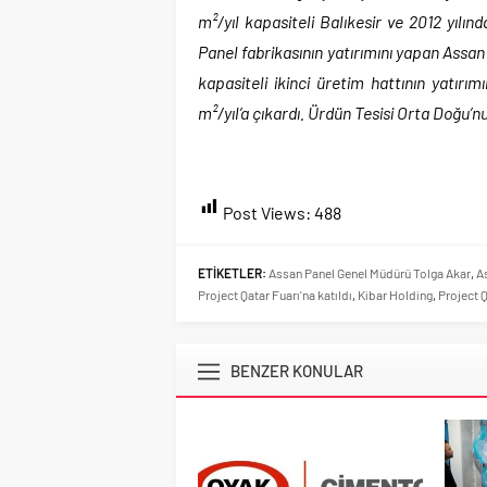
m²/yıl kapasiteli Balıkesir ve 2012 yılın
Panel fabrikasının yatırımını yapan Assan 
kapasiteli ikinci üretim hattının yatırı
m²/yıl’a çıkardı. Ürdün Tesisi Orta Doğu’
Post Views:
488
ETİKETLER:
Assan Panel Genel Müdürü Tolga Akar
,
A
Project Qatar Fuarı'na katıldı
,
Kibar Holding
,
Project Q
BENZER KONULAR