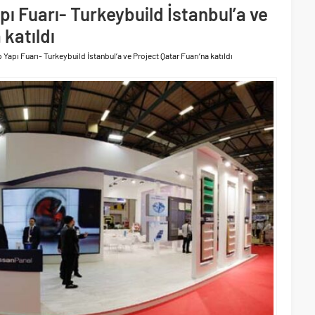
ri’nin ilk yüksek hızlı demiryolu projesine Kalyon İnşaat imzası
ı Fuarı- Turkeybuild İstanbul’a ve
akında başlıyor
 katıldı
Yapı Fuarı- Turkeybuild İstanbul’a ve Project Qatar Fuarı’na katıldı