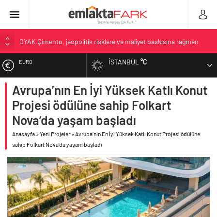
OYAK Çimento, jeopolitik risklere ve maliyet baskısına rağmen
2026’nın ikinci çeyreğinde olumlu performansını sürdürdü
İSTANBUL
°C
ALTIN
Geberit Info Showroom, yaklaşık 300 sektör profesyonelini
ağırladı
Avrupa’nın En İyi Yüksek Katlı Konut
BIST
Çimko, stratejik pazarlama vizyonuyla bayilerinin kurumsal
gelişimini destekliyor
Projesi ödülüne sahip Folkart
DOLAR
Birleşik Arap Emirlikleri’nin ilk yüksek hızlı demiryolu projesine
Nova’da yaşam başladı
Kalyon İnşaat imzası
Anasayfa
»
Yeni Projeler
»
Avrupa’nın En İyi Yüksek Katlı Konut Projesi ödülüne
EURO
İV Kandilli’de yaşam yakında başlıyor
sahip Folkart Nova’da yaşam başladı