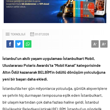
TEKNOLOJI
01.07.2026
A
A
-
+
İstanbul’un akıllı yaşam uygulaması İstanbulkart Mobil,
Uluslararası Polaris Awards’ta “Mobil Kanal” kategorisinde
Altın Ödül kazanarak BELBİM’in ödüllü dönüşüm yolculuğuna
yeni bir başarı daha ekledi.
İstanbul’da her gün milyonlarca yolculuğa, günlük alışverişlere
ve şehrin hiç durmayan temposuna eşlik eden İstanbulkart,
bir ulaşım kartından çok daha fazlası haline geldi. İstanbul
Büyükşehir Belediyesi iştiraki BELBİM, İstanbul’un gündelik