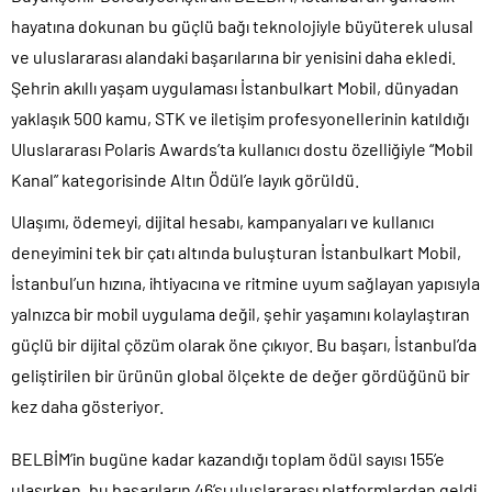
hayatına dokunan bu güçlü bağı teknolojiyle büyüterek ulusal
ve uluslararası alandaki başarılarına bir yenisini daha ekledi.
Şehrin akıllı yaşam uygulaması İstanbulkart Mobil, dünyadan
yaklaşık 500 kamu, STK ve iletişim profesyonellerinin katıldığı
Uluslararası Polaris Awards’ta kullanıcı dostu özelliğiyle “Mobil
Kanal” kategorisinde Altın Ödül’e layık görüldü.
Ulaşımı, ödemeyi, dijital hesabı, kampanyaları ve kullanıcı
deneyimini tek bir çatı altında buluşturan İstanbulkart Mobil,
İstanbul’un hızına, ihtiyacına ve ritmine uyum sağlayan yapısıyla
yalnızca bir mobil uygulama değil, şehir yaşamını kolaylaştıran
güçlü bir dijital çözüm olarak öne çıkıyor. Bu başarı, İstanbul’da
geliştirilen bir ürünün global ölçekte de değer gördüğünü bir
kez daha gösteriyor.
BELBİM’in bugüne kadar kazandığı toplam ödül sayısı 155’e
ulaşırken, bu başarıların 46’sı uluslararası platformlardan geldi.