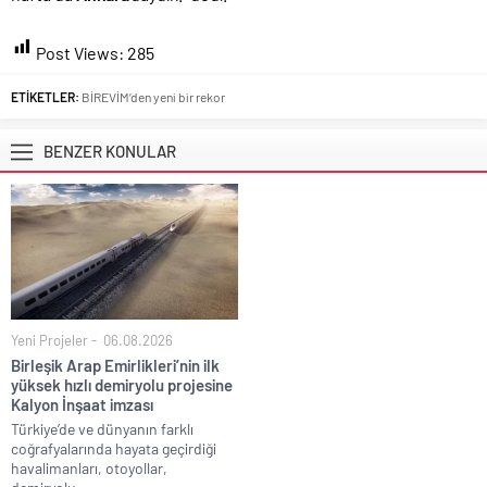
Post Views:
285
ETİKETLER:
BİREVİM’den yeni bir rekor
BENZER KONULAR
Yeni Projeler
06.08.2026
Birleşik Arap Emirlikleri’nin ilk
yüksek hızlı demiryolu projesine
Kalyon İnşaat imzası
Türkiye’de ve dünyanın farklı
coğrafyalarında hayata geçirdiği
havalimanları, otoyollar,