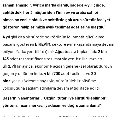
zamanlamasıdır. Ayrıca marka olarak, sadece 4 yıl içinde,
sektördeki her 3 müşteriden 1’inin ev ve araba sahibi
olmasına vesile olduk ve sektörde çok uzun süredir faaliyet
gösteren rakiplerimizin aylık teslimat adetlerine ulaştık.”
4 yıl
gibi kısa bir sürede sektörünün lokomotif gücü olma
başarısı gösteren
BİREVİM
, sektöre ivme kazandırmaya devam
ediyor. Marka yeni bitirdiğimiz
Ağustos
ayı toplamında
2 bin
143
adet tasarruf finans teslimatıyla yeni bir ilke imza attı.
BİREVİM’in ayrıca, ekonomik açıdan geleneksel olarak durgun
geçen yaz döneminde,
4 bin 700
adet teslimat
ve
20
bine
yakın sözleşme sayısıyla, sürdürülebilir büyüme
yolculuğuna sağlam adımlarla devam ettiği ifade edildi.
Başarının anahtarları: “Özgün, tutarlı ve sürdürülebilir bir
yöntem, insan merkezli yaklaşım ve doğru zamanlama”