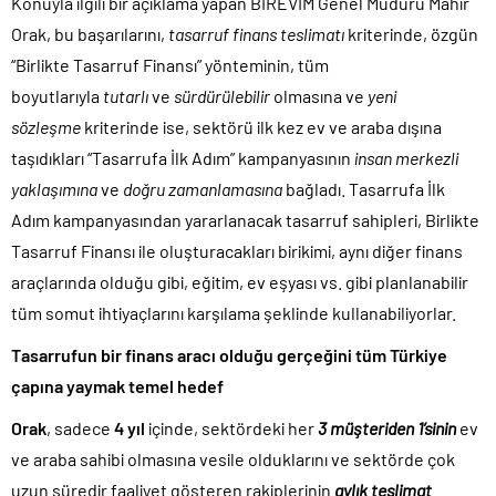
Konuyla ilgili bir açıklama yapan BİREVİM Genel Müdürü Mahir
Orak, bu başarılarını,
tasarruf finans
teslimatı
kriterinde, özgün
“Birlikte Tasarruf Finansı” yönteminin, tüm
boyutlarıyla
tutarlı
ve
sürdürülebilir
olmasına ve
yeni
sözleşme
kriterinde ise, sektörü ilk kez ev ve araba dışına
taşıdıkları “Tasarrufa İlk Adım” kampanyasının
insan merkezli
yaklaşımına
ve
doğru zamanlamasına
bağladı. Tasarrufa İlk
Adım kampanyasından yararlanacak tasarruf sahipleri, Birlikte
Tasarruf Finansı ile oluşturacakları birikimi, aynı diğer finans
araçlarında olduğu gibi, eğitim, ev eşyası vs. gibi planlanabilir
tüm somut ihtiyaçlarını karşılama şeklinde kullanabiliyorlar.
Tasarrufun bir finans aracı olduğu gerçeğini tüm Türkiye
çapına yaymak temel hedef
Orak
, sadece
4 yıl
içinde, sektördeki her
3 müşteriden 1’sinin
ev
ve araba sahibi olmasına vesile olduklarını ve sektörde çok
uzun süredir faaliyet gösteren rakiplerinin
aylık teslimat