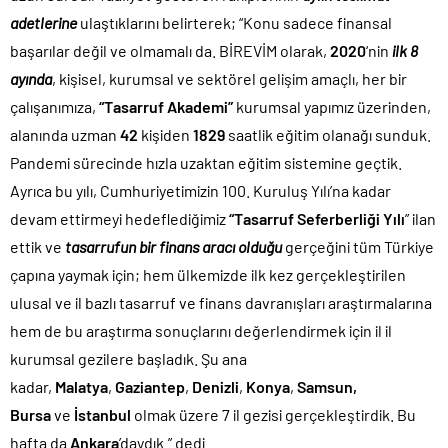
adetlerine
ulaştıklarını belirterek; “Konu sadece finansal
başarılar değil ve olmamalı da. BİREVİM olarak,
2020
‘nin
ilk 8
ayında
, kişisel, kurumsal ve sektörel gelişim amaçlı, her bir
çalışanımıza,
“Tasarruf Akademi”
kurumsal yapımız üzerinden,
alanında uzman
42
kişiden
1829
saatlik eğitim olanağı sunduk.
Pandemi sürecinde hızla uzaktan eğitim sistemine geçtik.
Ayrıca bu yılı, Cumhuriyetimizin 100. Kuruluş Yılı’na kadar
devam ettirmeyi hedeflediğimiz
“Tasarruf Seferberliği Yılı
” ilan
ettik ve
tasarrufun bir finans aracı olduğu
gerçeğini tüm Türkiye
çapına yaymak için; hem ülkemizde ilk kez gerçekleştirilen
ulusal ve il bazlı tasarruf ve finans davranışları araştırmalarına
hem de bu araştırma sonuçlarını değerlendirmek için il il
kurumsal gezilere başladık. Şu ana
kadar,
Malatya
,
Gaziantep
,
Denizli
,
Konya
,
Samsun,
Bursa
ve
İstanbul
olmak üzere 7 il gezisi gerçekleştirdik. Bu
hafta da
Ankara
’daydık.” dedi.