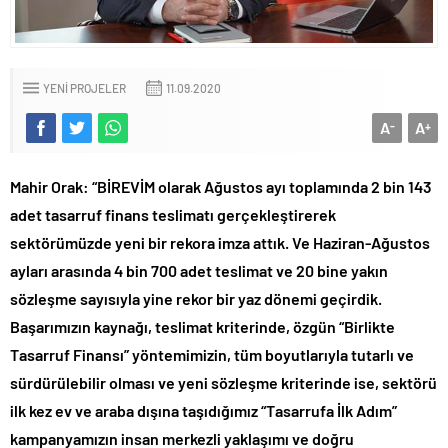
YENI PROJELER
11.09.2020
A
A
-
+
Mahir Orak: “BİREVİM olarak Ağustos ayı toplamında 2 bin 143
adet
tasarruf finans teslimatı gerçekleştirerek
sektörümüzde yeni bir rekora imza attık. Ve Haziran-Ağustos
ayları arasında 4 bin 700 adet teslimat ve 20 bine yakın
sözleşme sayısıyla yine rekor bir yaz dönemi geçirdik.
Başarımızın kaynağı, teslimat kriterinde, özgün “Birlikte
Tasarruf Finansı” yöntemimizin, tüm boyutlarıyla tutarlı ve
sürdürülebilir olması ve yeni sözleşme kriterinde ise, sektörü
ilk kez ev ve araba dışına taşıdığımız “Tasarrufa İlk Adım”
kampanyamızın insan merkezli yaklaşımı ve doğru