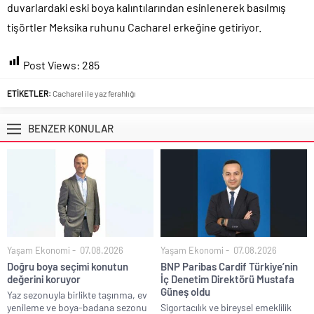
duvarlardaki eski boya kalıntılarından esinlenerek basılmış
tişörtler Meksika ruhunu Cacharel erkeğine getiriyor.
Post Views:
285
ETİKETLER:
Cacharel ile yaz ferahlığı
BENZER KONULAR
Yaşam Ekonomi
07.08.2026
Yaşam Ekonomi
07.08.2026
Doğru boya seçimi konutun
BNP Paribas Cardif Türkiye’nin
değerini koruyor
İç Denetim Direktörü Mustafa
Güneş oldu
Yaz sezonuyla birlikte taşınma, ev
yenileme ve boya-badana sezonu
Sigortacılık ve bireysel emeklilik