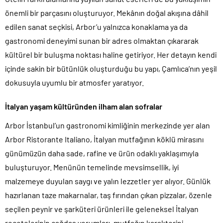
önemli bir parçasını oluşturuyor. Mekânın doğal akışına dâhil
edilen sanat seçkisi, Arbor’u yalnızca konaklama ya da
gastronomi deneyimi sunan bir adres olmaktan çıkararak
kültürel bir buluşma noktası haline getiriyor. Her detayın kendi
içinde sakin bir bütünlük oluşturduğu bu yapı, Çamlıca’nın yeşil
dokusuyla uyumlu bir atmosfer yaratıyor.
İtalyan yaşam kültüründen ilham alan sofralar
Arbor İstanbul’un gastronomi kimliğinin merkezinde yer alan
Arbor Ristorante Italiano, İtalyan mutfağının köklü mirasını
günümüzün daha sade, rafine ve ürün odaklı yaklaşımıyla
buluşturuyor. Menünün temelinde mevsimsellik, iyi
malzemeye duyulan saygı ve yalın lezzetler yer alıyor. Günlük
hazırlanan taze makarnalar, taş fırından çıkan pizzalar, özenle
seçilen peynir ve şarküteri ürünleri ile geleneksel İtalyan
reçetelerinin çağdaş yorumları, mutfağın karakterini