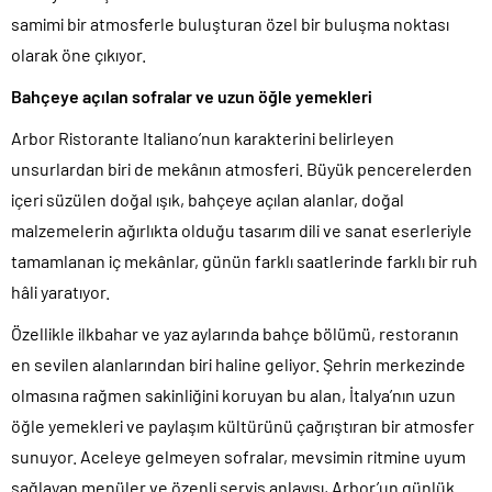
samimi bir atmosferle buluşturan özel bir buluşma noktası
olarak öne çıkıyor.
Bahçeye açılan sofralar ve uzun öğle yemekleri
Arbor Ristorante Italiano’nun karakterini belirleyen
unsurlardan biri de mekânın atmosferi. Büyük pencerelerden
içeri süzülen doğal ışık, bahçeye açılan alanlar, doğal
malzemelerin ağırlıkta olduğu tasarım dili ve sanat eserleriyle
tamamlanan iç mekânlar, günün farklı saatlerinde farklı bir ruh
hâli yaratıyor.
Özellikle ilkbahar ve yaz aylarında bahçe bölümü, restoranın
en sevilen alanlarından biri haline geliyor. Şehrin merkezinde
olmasına rağmen sakinliğini koruyan bu alan, İtalya’nın uzun
öğle yemekleri ve paylaşım kültürünü çağrıştıran bir atmosfer
sunuyor. Aceleye gelmeyen sofralar, mevsimin ritmine uyum
sağlayan menüler ve özenli servis anlayışı, Arbor’un günlük