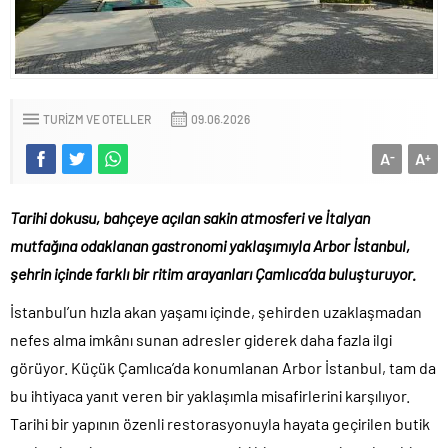
TURIZM VE OTELLER
09.06.2026
A
A
-
+
Tarihi dokusu, bahçeye açılan sakin atmosferi ve İtalyan
mutfağına odaklanan gastronomi yaklaşımıyla Arbor İstanbul,
şehrin içinde farklı bir ritim arayanları Çamlıca’da buluşturuyor.
İstanbul’un hızla akan yaşamı içinde, şehirden uzaklaşmadan
nefes alma imkânı sunan adresler giderek daha fazla ilgi
görüyor. Küçük Çamlıca’da konumlanan Arbor İstanbul, tam da
bu ihtiyaca yanıt veren bir yaklaşımla misafirlerini karşılıyor.
Tarihi bir yapının özenli restorasyonuyla hayata geçirilen butik