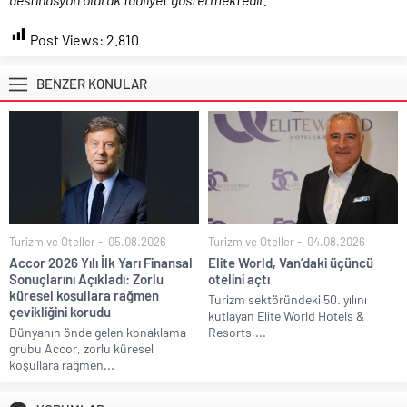
Post Views:
2.810
BENZER KONULAR
Turizm ve Oteller
05.08.2026
Turizm ve Oteller
04.08.2026
Accor 2026 Yılı İlk Yarı Finansal
Elite World, Van’daki üçüncü
Sonuçlarını Açıkladı: Zorlu
otelini açtı
küresel koşullara rağmen
Turizm sektöründeki 50. yılını
çevikliğini korudu
kutlayan Elite World Hotels &
Dünyanın önde gelen konaklama
Resorts,...
grubu Accor, zorlu küresel
koşullara rağmen...