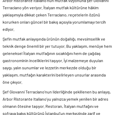
Arbor Ristorante Italiano’nun mutfak vizyonuna şef Giovanni
Terraciano yön veriyor. İtalyan mutfak kültürüne hâkim
yaklaşımıyla dikkat çeken Terraciano, reçetelerin özünü
korurken onları güncel bir bakış açısıyla yorumlamayı tercih
ediyor.
Şefin mutfak anlayışında ürünün doğallığı, mevsimsellik ve
teknik denge önemli bir yer tutuyor. Bu yaklaşım, menüye hem
geleneksel İtalyan mutfağının sıcaklığını hem de çağdaş
gastronominin inceliklerini taşıyor. İyi malzemeye duyulan
saygı, yalın sunumlar ve lezzetin merkezde olduğu bir
yaklaşım, mutfağın karakterini belirleyen unsurlar arasında
öne çıkıyor.
Şef Giovanni Terraciano’nun liderliğinde şekillenen bu anlayış,
Arbor Ristorante Italiano’yu yalnızca yemek yenilen bir adres
olmanın ötesine taşıyor. Restoran, İtalyan mutfağını ve
sofraya bakış kültürünü İstanbul’un merkezinde zarif ve