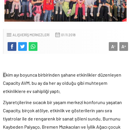
ALIŞVERIŞ MERKEZLERI
01.11.2018
A
A
-
+
E
kim ayı boyunca birbirinden şahane etkinlikler düzenleyen
Capacity AVM, bu ay da her ay olduğu gibi muhteşem
etkinliklere ev sahipliği yaptı.
Ziyaretçilerine sıcacık bir yaşam merkezi konforunu yaşatan
Capacity, birçok atölye, etkinlik ve gösterilerin yanı sıra
tiyatrolar ile de rengarenk bir sanat şöleni sundu. Burnunu
Kaybeden Palyaço, Bremen Mızıkacıları ve İyilik Ağacı çocuk