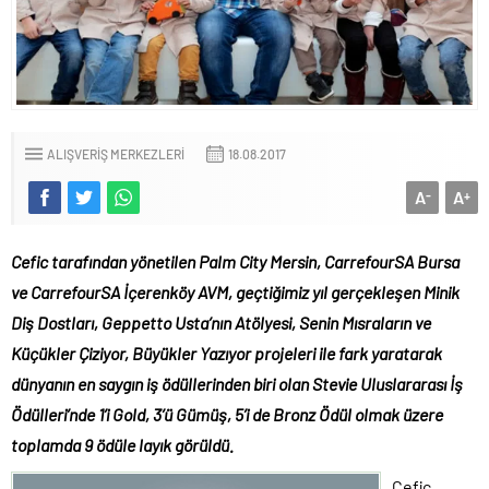
ALIŞVERIŞ MERKEZLERI
18.08.2017
A
A
-
+
Cefic tarafından yönetilen
Palm City Mersin, CarrefourSA Bursa
ve CarrefourSA İçerenköy AVM
,
geçtiğimiz yıl gerçekleşen
Minik
Diş Dostları, Geppetto Usta’nın Atölyesi, Senin Mısraların ve
Küçükler Çiziyor, Büyükler Yazıyor
projeleri ile fark yaratarak
dünyanın en saygın iş ödüllerinden biri olan
Stevie Uluslararası İş
Ödülleri’nde 1’i Gold, 3’ü Gümüş, 5’i de Bronz Ödül olmak üzere
toplamda 9 ödüle layık görüldü.
Cefic