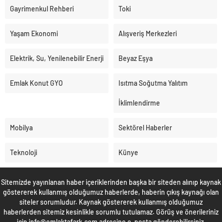
Gayrimenkul Rehberi
Toki
Yaşam Ekonomi
Alışveriş Merkezleri
Elektrik, Su, Yenilenebilir Enerji
Beyaz Eşya
Emlak Konut GYO
Isıtma Soğutma Yalıtım
İklimlendirme
Mobilya
Sektörel Haberler
Teknoloji
Künye
Sitemizde yayınlanan haber içeriklerinden başka bir siteden alınıp kaynak
göstererek kullanmış olduğumuz haberlerde, haberin çıkış kaynağı olan
siteler sorumludur. Kaynak göstererek kullanmış olduğumuz
haberlerden sitemiz kesinlikle sorumlu tutulamaz. Görüş ve önerileriniz
için info@emlaktafark.com adresine e-posta gönderebilirsiniz.