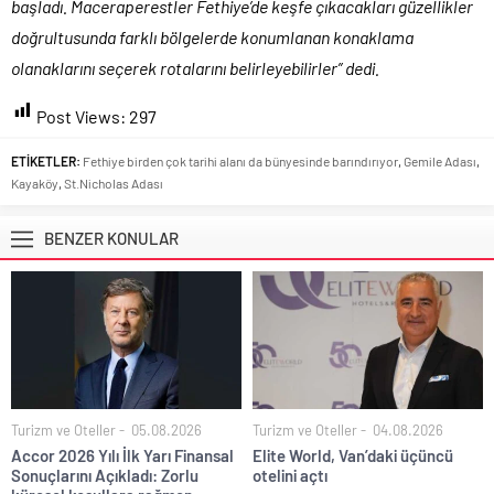
başladı. Maceraperestler Fethiye’de keşfe çıkacakları güzellikler
doğrultusunda farklı bölgelerde konumlanan konaklama
olanaklarını seçerek rotalarını belirleyebilirler” dedi.
Post Views:
297
ETİKETLER:
Fethiye birden çok tarihi alanı da bünyesinde barındırıyor
,
Gemile Adası
,
Kayaköy
,
St.Nicholas Adası
BENZER KONULAR
Turizm ve Oteller
05.08.2026
Turizm ve Oteller
04.08.2026
Accor 2026 Yılı İlk Yarı Finansal
Elite World, Van’daki üçüncü
Sonuçlarını Açıkladı: Zorlu
otelini açtı