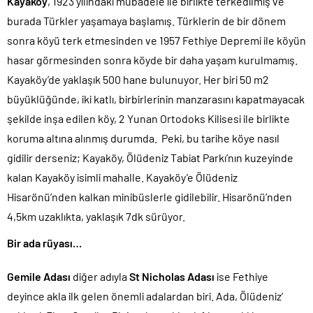
Kayaköy
, 1923 yılındaki mübadele ile birlikte terkedilmiş ve
burada Türkler yaşamaya başlamış. Türklerin de bir dönem
sonra köyü terk etmesinden ve 1957 Fethiye Depremi ile köyün
hasar görmesinden sonra köyde bir daha yaşam kurulmamış.
Kayaköy’de yaklaşık 500 hane bulunuyor. Her biri 50 m2
büyüklüğünde, iki katlı, birbirlerinin manzarasını kapatmayacak
şekilde inşa edilen köy, 2 Yunan Ortodoks Kilisesi ile birlikte
koruma altına alınmış durumda. Peki, bu tarihe köye nasıl
gidilir derseniz; Kayaköy, Ölüdeniz Tabiat Parkı’nın kuzeyinde
kalan Kayaköy isimli mahalle. Kayaköy’e Ölüdeniz
Hisarönü’nden kalkan minibüslerle gidilebilir. Hisarönü’nden
4,5km uzaklıkta, yaklaşık 7dk sürüyor.
Bir ada rüyası…
Gemile Adası
diğer adıyla
St Nicholas Adası
ise Fethiye
deyince akla ilk gelen önemli adalardan biri. Ada, Ölüdeniz’