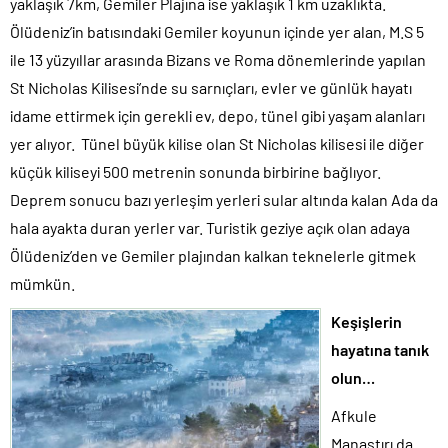
yaklaşık 7km, Gemiler Plajına ise yaklaşık 1 km uzaklıkta.
Ölüdeniz’in batısındaki Gemiler koyunun içinde yer alan, M.S 5
ile 13 yüzyıllar arasında Bizans ve Roma dönemlerinde yapılan
St Nicholas Kilisesi’nde su sarnıçları, evler ve günlük hayatı
idame ettirmek için gerekli ev, depo, tünel gibi yaşam alanları
yer alıyor. Tünel büyük kilise olan St Nicholas kilisesi ile diğer
küçük kiliseyi 500 metrenin sonunda birbirine bağlıyor.
Deprem sonucu bazı yerleşim yerleri sular altında kalan Ada da
hala ayakta duran yerler var. Turistik geziye açık olan adaya
Ölüdeniz’den ve Gemiler plajından kalkan teknelerle gitmek
mümkün.
Keşişlerin
hayatına tanık
olun…
Afkule
Manastırı da