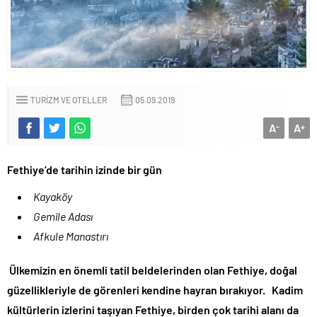
TURIZM VE OTELLER
05.09.2019
A
A
-
+
Fethiye’de tarihin izinde bir gün
Kayaköy
Gemile Adası
Afkule Manastırı
Ülkemizin en önemli tatil beldelerinden olan Fethiye, doğal
güzellikleriyle de görenleri kendine hayran bırakıyor. Kadim
kültürlerin izlerini taşıyan Fethiye, birden çok tarihi alanı da