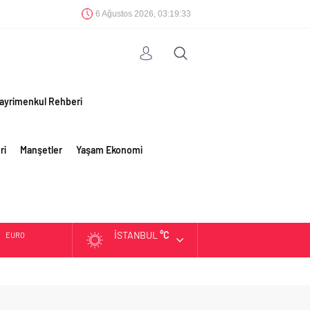
6 Ağustos 2026, 03:19:34
ayrimenkul Rehberi
ri
Manşetler
Yaşam Ekonomi
İSTANBUL
°C
EURO
ALTIN
BIST