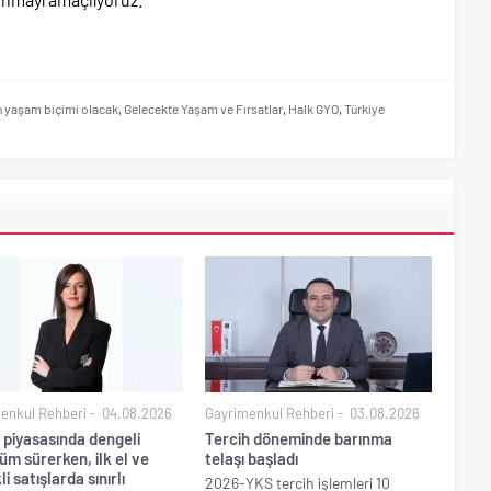
ğin yaşam biçimi olacak
,
Gelecekte Yaşam ve Fırsatlar
,
Halk GYO
,
Türkiye
enkul Rehberi
04.08.2026
Gayrimenkul Rehberi
03.08.2026
 piyasasında dengeli
Tercih döneminde barınma
m sürerken, ilk el ve
telaşı başladı
li satışlarda sınırlı
2026-YKS tercih işlemleri 10