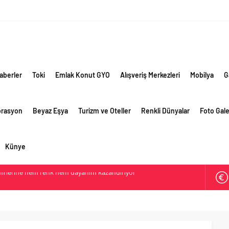
aberler
Toki
Emlak Konut GYO
Alışveriş Merkezleri
Mobilya
G
orasyon
Beyaz Eşya
Turizm ve Oteller
Renkli Dünyalar
Foto Gale
Künye
retim vizyonuyla geliştirilen cüruf bazlı yüksek performanslı
 yollarında
e giden yolda yapay zeka ve robotik öğrenme başlıyor
li görünüm sürerken, ilk el ve ipotekli satışlarda sınırlı
ti