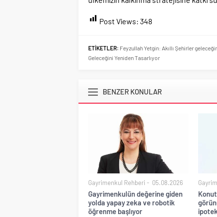
Post Views:
348
ETİKETLER:
Feyzullah Yetgin: Akıllı Şehirler gelece
Geleceğini Yeniden Tasarlıyor
BENZER KONULAR
Gayrimenkul Rehberi
05.08.2026
Gayrim
Gayrimenkulün değerine giden
Konut
yolda yapay zeka ve robotik
görünü
öğrenme başlıyor
ipotek