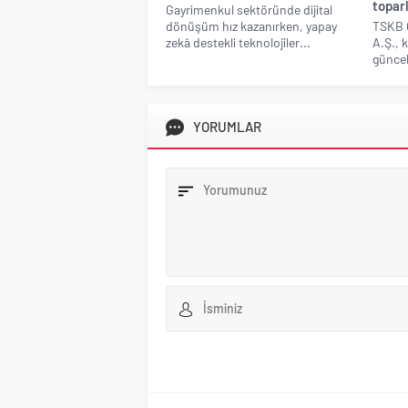
topar
Gayrimenkul sektöründe dijital
dönüşüm hız kazanırken, yapay
TSKB 
zekâ destekli teknolojiler...
A.Ş., 
güncel 
YORUMLAR