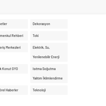
etler
Dekorasyon
imenkul Rehberi
Toki
eriş Merkezleri
Elektrik, Su,
Yenilenebilir Enerji
k Konut GYO
Isıtma Soğutma
Yalıtım İklimlendirme
örel Haberler
Teknoloji