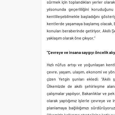
sürmek için toplandıkları yerler olar
yılsonunda geçerliliğini koruduğunu
kentlileşebilmekle başladığını göster
kentlerde yaşamaya başlamış olacak. Bu
konuları beraberinde getiriyor. Akıllı 
yaklaşım olarak öne çıkıyor.”
“Çevreye ve insana saygıyı öncelik alı
Hızlı nüfus artışı ve yoğunlaşan kent
çevre, yaşam, ulaşım, ekonomi ve yönet
çizen Yetgin şunları ekledi: “Akıllı 
Ülkemizde de akıllı şehirleşme alanı
çalışmalar yapılıyor. Bakanlıklar ve pe
olarak yaptığımız işlerle çevreye ve in
planlamaya bağlılığımızı sürdürüyor
ülkemizin kalkınma stratejisine katkı s