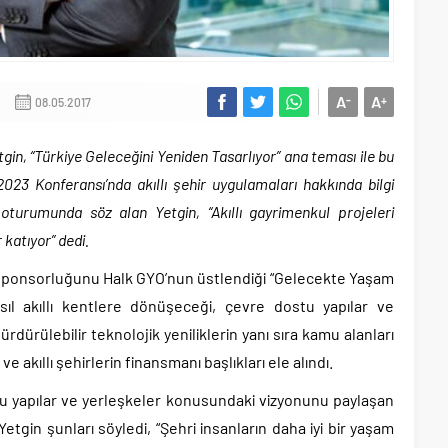
A
A
-
+
08.05.2017
in, “Türkiye Geleceğini Yeniden Tasarlıyor” ana teması ile bu
023 Konferansı’nda akıllı şehir uygulamaları hakkında bilgi
oturumunda söz alan Yetgin, “Akıllı gayrimenkul projeleri
katıyor” dedi.
 sponsorluğunu Halk GYO’nun üstlendiği “Gelecekte Yaşam
asıl akıllı kentlere dönüşeceği, çevre dostu yapılar ve
 sürdürülebilir teknolojik yeniliklerin yanı sıra kamu alanları
ve akıllı şehirlerin finansmanı başlıkları ele alındı.
stu yapılar ve yerleşkeler konusundaki vizyonunu paylaşan
tgin şunları söyledi, “Şehri insanların daha iyi bir yaşam