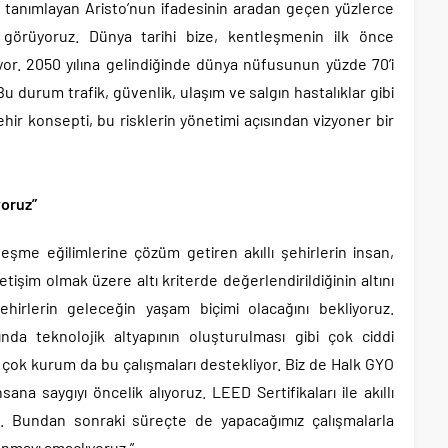
ak tanımlayan Aristo’nun ifadesinin aradan geçen yüzlerce
 görüyoruz. Dünya tarihi bize, kentleşmenin ilk önce
iyor. 2050 yılına gelindiğinde dünya nüfusunun yüzde 70’i
 durum trafik, güvenlik, ulaşım ve salgın hastalıklar gibi
Şehir konsepti, bu risklerin yönetimi açısından vizyoner bir
yoruz”
leşme eğilimlerine çözüm getiren akıllı şehirlerin insan,
işim olmak üzere altı kriterde değerlendirildiğinin altını
şehirlerin geleceğin yaşam biçimi olacağını bekliyoruz.
nda teknolojik altyapının oluşturulması gibi çok ciddi
k çok kurum da bu çalışmaları destekliyor. Biz de Halk GYO
sana saygıyı öncelik alıyoruz. LEED Sertifikaları ile akıllı
uz. Bundan sonraki süreçte de yapacağımız çalışmalarla
unmayı amaçlıyoruz.”