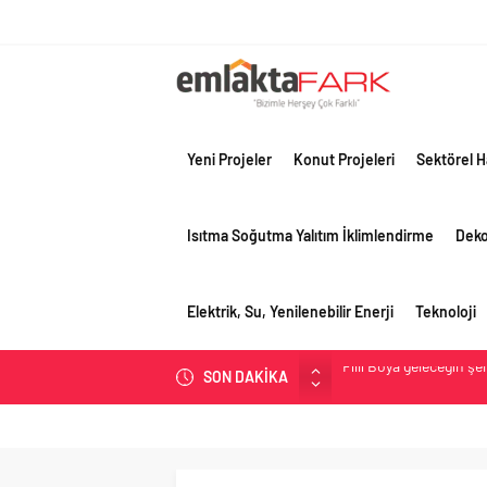
Yeni Projeler
Konut Projeleri
Sektörel H
Isıtma Soğutma Yalıtım İklimlendirme
Dek
Elektrik, Su, Yenilenebilir Enerji
Teknoloji
SON DAKİKA
Tosyalı’nın döngüsel ü
asfalt şimdi de Kocaeli
Gayrimenkulün değerin
Konut piyasasında denge
toparlanma dikkat çek