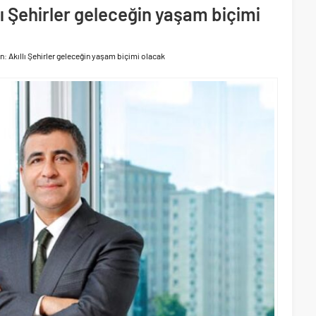
lı Şehirler geleceğin yaşam biçimi
da satış gelirlerini 25,4 milyar TL olarak gerçekleştirdi
ehirlerine hem renk hem dayanım kazandırıyor
n: Akıllı Şehirler geleceğin yaşam biçimi olacak