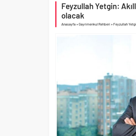
Feyzullah Yetgin: Akıl
Çimsa, yılın ilk yarısın
olacak
Filli Boya geleceğin ş
Anasayfa
»
Gayrimenkul Rehberi
»
Feyzullah Yetgi