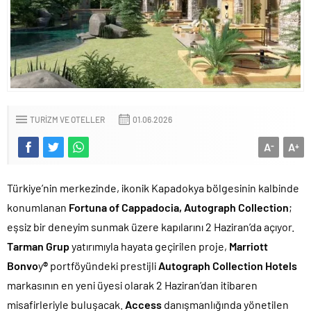
TURIZM VE OTELLER
01.06.2026
A
A
-
+
Türkiye’nin merkezinde, ikonik Kapadokya bölgesinin kalbinde
konumlanan
Fortuna of Cappadocia, Autograph Collection
;
eşsiz bir deneyim sunmak üzere kapılarını 2 Haziran’da açıyor.
Tarman Grup
yatırımıyla hayata geçirilen proje,
Marriott
Bonvo
y
®
portföyündeki prestijli
Autograph Collection Hotels
markasının en yeni üyesi olarak 2 Haziran’dan itibaren
misafirleriyle buluşacak.
Access
danışmanlığında yönetilen