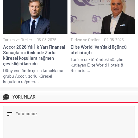
Turizm ve Oteller
05.08.2026
Turizm ve Oteller
04.08.2026
Accor 2026 Yılı İlk Yarı Finansal
Elite World, Van’daki üçüncü
Sonuçlarını Açıkladı: Zorlu
otelini açtı
küresel koşullara rağmen
Turizm sektöründeki 50. yılını
çevikliğini korudu
kutlayan Elite World Hotels &
Dünyanın önde gelen konaklama
Resorts,...
grubu Accor, zorlu küresel
koşullara rağmen...
YORUMLAR