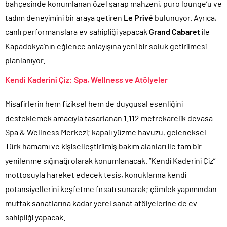
bahçesinde konumlanan özel şarap mahzeni, puro lounge’u ve
tadım deneyimini bir araya getiren
Le Privé
bulunuyor. Ayrıca,
canlı performanslara ev sahipliği yapacak
Grand Cabaret
ile
Kapadokya’nın eğlence anlayışına yeni bir soluk getirilmesi
planlanıyor.
Kendi Kaderini Çiz: Spa, Wellness ve Atölyeler
Misafirlerin hem fiziksel hem de duygusal esenliğini
desteklemek amacıyla tasarlanan 1.112 metrekarelik devasa
Spa & Wellness Merkezi; kapalı yüzme havuzu, geleneksel
Türk hamamı ve kişiselleştirilmiş bakım alanları ile tam bir
yenilenme sığınağı olarak konumlanacak. “Kendi Kaderini Çiz”
mottosuyla hareket edecek tesis, konuklarına kendi
potansiyellerini keşfetme fırsatı sunarak; çömlek yapımından
mutfak sanatlarına kadar yerel sanat atölyelerine de ev
sahipliği yapacak.