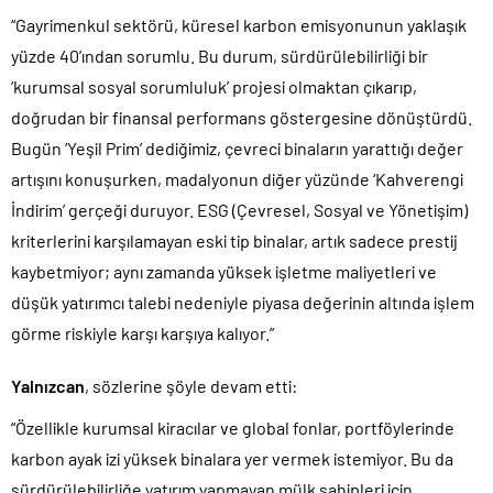
“Gayrimenkul sektörü, küresel karbon emisyonunun yaklaşık
yüzde 40’ından sorumlu. Bu durum, sürdürülebilirliği bir
‘kurumsal sosyal sorumluluk’ projesi olmaktan çıkarıp,
doğrudan bir finansal performans göstergesine dönüştürdü.
Bugün ‘Yeşil Prim’ dediğimiz, çevreci binaların yarattığı değer
artışını konuşurken, madalyonun diğer yüzünde ‘Kahverengi
İndirim’ gerçeği duruyor. ESG (Çevresel, Sosyal ve Yönetişim)
kriterlerini karşılamayan eski tip binalar, artık sadece prestij
kaybetmiyor; aynı zamanda yüksek işletme maliyetleri ve
düşük yatırımcı talebi nedeniyle piyasa değerinin altında işlem
görme riskiyle karşı karşıya kalıyor.”
Yalnızcan
, sözlerine şöyle devam etti:
“Özellikle kurumsal kiracılar ve global fonlar, portföylerinde
karbon ayak izi yüksek binalara yer vermek istemiyor. Bu da
sürdürülebilirliğe yatırım yapmayan mülk sahipleri için