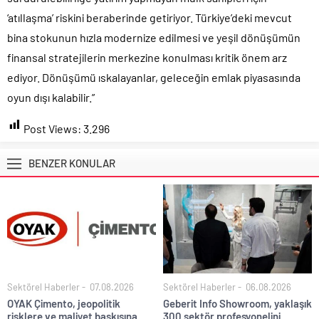
‘atıllaşma’ riskini beraberinde getiriyor. Türkiye’deki mevcut
bina stokunun hızla modernize edilmesi ve yeşil dönüşümün
finansal stratejilerin merkezine konulması kritik önem arz
ediyor. Dönüşümü ıskalayanlar, geleceğin emlak piyasasında
oyun dışı kalabilir.”
Post Views:
3.296
BENZER KONULAR
Sektörel Haberler
07.08.2026
Sektörel Haberler
06.08.2026
OYAK Çimento, jeopolitik
Geberit Info Showroom, yaklaşık
risklere ve maliyet baskısına
300 sektör profesyonelini