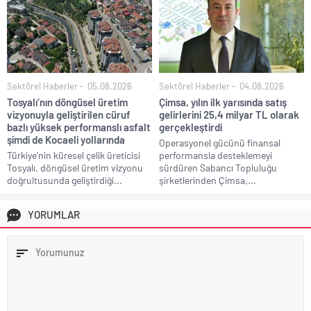
Sektörel Haberler
05.08.2026
Sektörel Haberler
04.08.2026
Tosyalı’nın döngüsel üretim
Çimsa, yılın ilk yarısında satış
vizyonuyla geliştirilen cüruf
gelirlerini 25,4 milyar TL olarak
bazlı yüksek performanslı asfalt
gerçekleştirdi
şimdi de Kocaeli yollarında
Operasyonel gücünü finansal
Türkiye’nin küresel çelik üreticisi
performansla desteklemeyi
Tosyalı, döngüsel üretim vizyonu
sürdüren Sabancı Topluluğu
doğrultusunda geliştirdiği...
şirketlerinden Çimsa,...
YORUMLAR