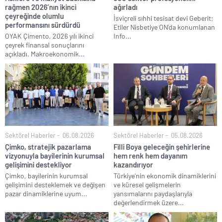
rağmen 2026’nın ikinci
ağırladı
çeyreğinde olumlu
İsviçreli sıhhi tesisat devi Geberit;
performansını sürdürdü
Etiler Nisbetiye ON’da konumlanan
OYAK Çimento, 2026 yılı ikinci
Info...
çeyrek finansal sonuçlarını
açıkladı. Makroekonomik...
Sektörel Haberler
06.08.2026
Sektörel Haberler
05.08.2026
Çimko, stratejik pazarlama
Filli Boya geleceğin şehirlerine
vizyonuyla bayilerinin kurumsal
hem renk hem dayanım
gelişimini destekliyor
kazandırıyor
Çimko, bayilerinin kurumsal
Türkiye’nin ekonomik dinamiklerini
gelişimini desteklemek ve değişen
ve küresel gelişmelerin
pazar dinamiklerine uyum...
yansımalarını paydaşlarıyla
değerlendirmek üzere...