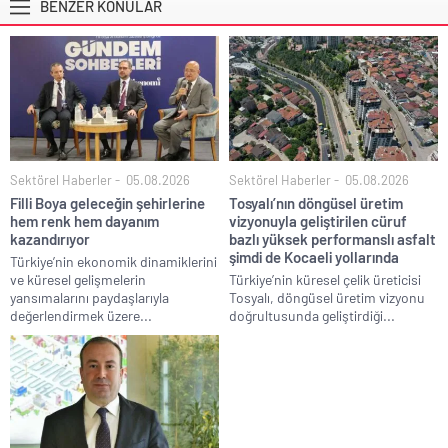
BENZER KONULAR
Sektörel Haberler
05.08.2026
Sektörel Haberler
05.08.2026
Filli Boya geleceğin şehirlerine
Tosyalı’nın döngüsel üretim
hem renk hem dayanım
vizyonuyla geliştirilen cüruf
kazandırıyor
bazlı yüksek performanslı asfalt
şimdi de Kocaeli yollarında
Türkiye’nin ekonomik dinamiklerini
ve küresel gelişmelerin
Türkiye’nin küresel çelik üreticisi
yansımalarını paydaşlarıyla
Tosyalı, döngüsel üretim vizyonu
değerlendirmek üzere...
doğrultusunda geliştirdiği...