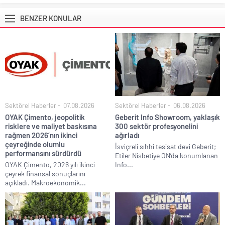
BENZER KONULAR
Sektörel Haberler
07.08.2026
Sektörel Haberler
06.08.2026
OYAK Çimento, jeopolitik
Geberit Info Showroom, yaklaşık
risklere ve maliyet baskısına
300 sektör profesyonelini
rağmen 2026’nın ikinci
ağırladı
çeyreğinde olumlu
İsviçreli sıhhi tesisat devi Geberit;
performansını sürdürdü
Etiler Nisbetiye ON’da konumlanan
OYAK Çimento, 2026 yılı ikinci
Info...
çeyrek finansal sonuçlarını
açıkladı. Makroekonomik...