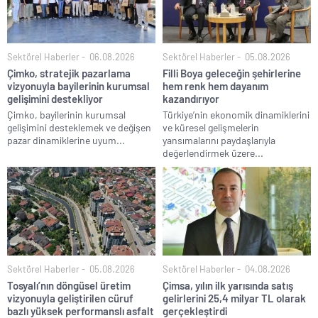
Sektörel Haberler
06.08.2026
Sektörel Haberler
05.08.2026
Çimko, stratejik pazarlama
Filli Boya geleceğin şehirlerine
vizyonuyla bayilerinin kurumsal
hem renk hem dayanım
gelişimini destekliyor
kazandırıyor
Çimko, bayilerinin kurumsal
Türkiye’nin ekonomik dinamiklerini
gelişimini desteklemek ve değişen
ve küresel gelişmelerin
pazar dinamiklerine uyum...
yansımalarını paydaşlarıyla
değerlendirmek üzere...
Sektörel Haberler
05.08.2026
Sektörel Haberler
04.08.2026
Tosyalı’nın döngüsel üretim
Çimsa, yılın ilk yarısında satış
vizyonuyla geliştirilen cüruf
gelirlerini 25,4 milyar TL olarak
bazlı yüksek performanslı asfalt
gerçekleştirdi