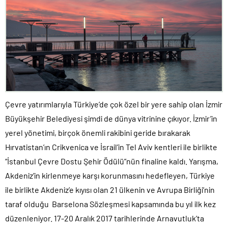
Çevre yatırımlarıyla Türkiye’de çok özel bir yere sahip olan İzmir
Büyükşehir Belediyesi şimdi de dünya vitrinine çıkıyor. İzmir’in
yerel yönetimi, birçok önemli rakibini geride bırakarak
Hırvatistan’ın Crikvenica ve İsrail’in Tel Aviv kentleri ile birlikte
“İstanbul Çevre Dostu Şehir Ödülü”nün finaline kaldı. Yarışma,
Akdeniz’in kirlenmeye karşı korunmasını hedefleyen, Türkiye
ile birlikte Akdeniz’e kıyısı olan 21 ülkenin ve Avrupa Birliği’nin
taraf olduğu Barselona Sözleşmesi kapsamında bu yıl ilk kez
düzenleniyor. 17-20 Aralık 2017 tarihlerinde Arnavutluk’ta