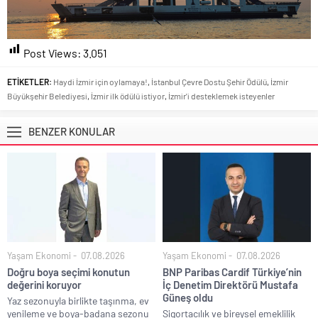
Post Views:
3.051
ETİKETLER:
Haydi İzmir için oylamaya!
,
İstanbul Çevre Dostu Şehir Ödülü
,
İzmir
Büyükşehir Belediyesi
,
İzmir ilk ödülü istiyor
,
İzmir'i desteklemek isteyenler
BENZER KONULAR
Yaşam Ekonomi
07.08.2026
Yaşam Ekonomi
07.08.2026
Doğru boya seçimi konutun
BNP Paribas Cardif Türkiye’nin
değerini koruyor
İç Denetim Direktörü Mustafa
Güneş oldu
Yaz sezonuyla birlikte taşınma, ev
yenileme ve boya-badana sezonu
Sigortacılık ve bireysel emeklilik