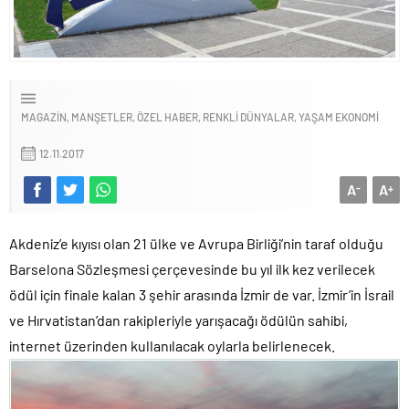
MAGAZIN
MANŞETLER
ÖZEL HABER
RENKLI DÜNYALAR
YAŞAM EKONOMI
12.11.2017
A
A
-
+
Akdeniz’e kıyısı olan 21 ülke ve Avrupa Birliği’nin taraf olduğu
Barselona Sözleşmesi çerçevesinde bu yıl ilk kez verilecek
ödül için finale kalan 3 şehir arasında İzmir de var. İzmir’in İsrail
ve Hırvatistan’dan rakipleriyle yarışacağı ödülün sahibi,
internet üzerinden kullanılacak oylarla belirlenecek.