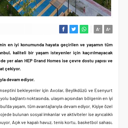
A
A
-
+
nin en iyi konumunda hayata geçirilen ve yaşamın tüm
anbul, kaliteli bir yaşam isteyenler için kaçırılmayacak
ede yer alan HEP Grand Homes ise çevre dostu yapısı ve
at çekiyor.
ıyla devam ediyor.
septini bekleyenler için Avcılar, Beylikdüzü ve Esenyurt
yolu bağlantı noktasında, ulaşım açısından bölgenin en iyi
ul’da yaşam, tüm avantajlarıyla devam ediyor. Kişiye özel
jede bulunan sosyal imkanlar ve aktiviteler ise ayrıcalıklı
nuyor. Açık ve kapalı havuz, tenis kortu, basketbol sahası,