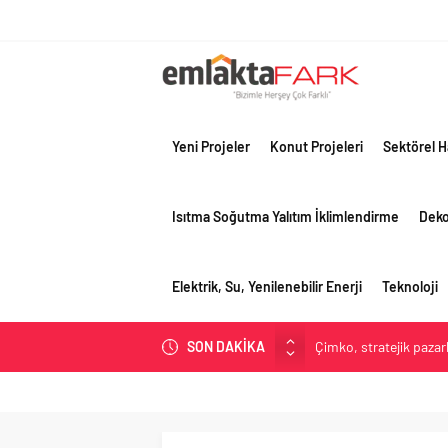
Yeni Projeler
Konut Projeleri
Sektörel H
Isıtma Soğutma Yalıtım İklimlendirme
Dek
Elektrik, Su, Yenilenebilir Enerji
Teknoloji
SON DAKİKA
Çimko, stratejik pazar
Birleşik Arap Emirlikle
İV Kandilli’de yaşam y
OYAK Çimento, jeopolit