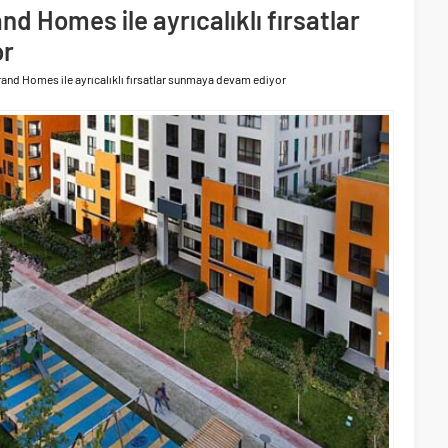
rformansını sürdürdü
d Homes ile ayrıcalıklı fırsatlar
 yaklaşık 300 sektör profesyonelini ağırladı
or
and Homes ile ayrıcalıklı fırsatlar sunmaya devam ediyor