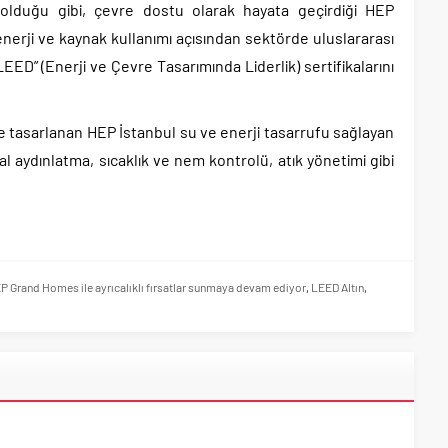
olduğu gibi, çevre dostu olarak hayata geçirdiği HEP
enerji ve kaynak kullanımı açısından sektörde uluslararası
LEED” (Enerji ve Çevre Tasarımında Liderlik) sertifikalarını
le tasarlanan HEP İstanbul su ve enerji tasarrufu sağlayan
al aydınlatma, sıcaklık ve nem kontrolü, atık yönetimi gibi
P Grand Homes ile ayrıcalıklı fırsatlar sunmaya devam ediyor
,
LEED Altın
,