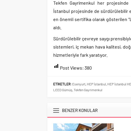
Tekfen Gayrimenkul her projesinde 
İstanbul projesinde de sürdürülebilir 
en önemli sertifika olarak gösterilen “
aldı.
Sürdürülebilir çevreye saygı prensibiy
sistemleri, iç mekan hava kalitesi, doğ
hizmetleriyle fark yaratıyor.
Post Views:
380
ETİKETLER:
Esenyurt
,
HEP İstanbul
,
HEP İstanbul HE
LEED Gümüş
,
Tekfen Gayrimenkul
BENZER KONULAR