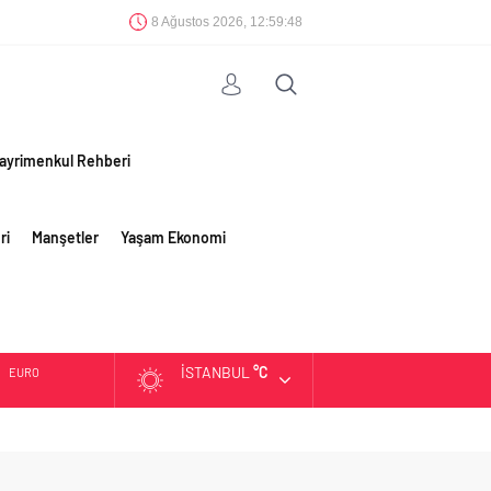
8 Ağustos 2026, 12:59:49
ayrimenkul Rehberi
ri
Manşetler
Yaşam Ekonomi
İSTANBUL
°C
EURO
ALTIN
BIST