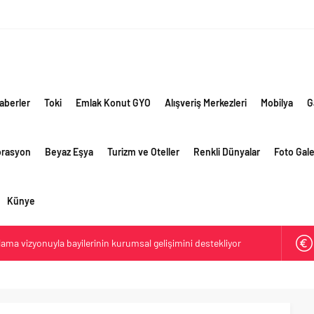
aberler
Toki
Emlak Konut GYO
Alışveriş Merkezleri
Mobilya
G
orasyon
Beyaz Eşya
Turizm ve Oteller
Renkli Dünyalar
Foto Gale
Künye
lama vizyonuyla bayilerinin kurumsal gelişimini destekliyor
ri’nin ilk yüksek hızlı demiryolu projesine Kalyon İnşaat imzası
akında başlıyor
ik risklere ve maliyet baskısına rağmen 2026’nın ikinci