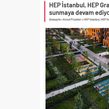
çeyreğinde olumlu pe
HEP İstanbul, HEP Gran
Geberit Info Showroom,
sunmaya devam ediy
Anasayfa
»
Konut Projeleri
»
HEP İstanbul, HEP Gr