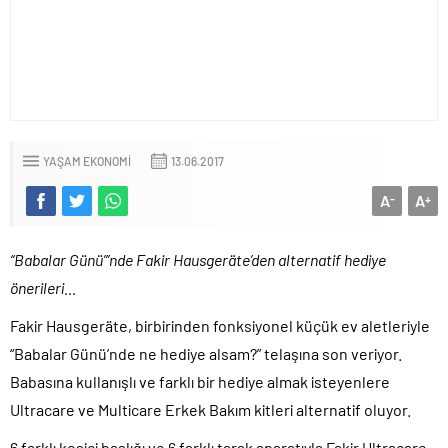
YAŞAM EKONOMI
13.06.2017
A
A
-
+
“Babalar Günü”’nde Fakir Hausgeräte’den alternatif hediye
önerileri…
Fakir Hausgeräte, birbirinden fonksiyonel küçük ev aletleriyle
“Babalar Günü’nde ne hediye alsam?” telaşına son veriyor.
Babasına kullanışlı ve farklı bir hediye almak isteyenlere
Ultracare ve Multicare Erkek Bakım kitleri alternatif oluyor.
6 farklı kesici başlığı ve 6 farklı tarak aparatıyla Fakir Ultracare