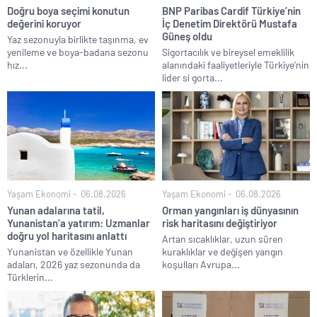
Doğru boya seçimi konutun
BNP Paribas Cardif Türkiye’nin
değerini koruyor
İç Denetim Direktörü Mustafa
Güneş oldu
Yaz sezonuyla birlikte taşınma, ev
yenileme ve boya-badana sezonu
Sigortacılık ve bireysel emeklilik
hız...
alanındaki faaliyetleriyle Türkiye’nin
lider si gorta...
Yaşam Ekonomi
06.08.2026
Yaşam Ekonomi
06.08.2026
Yunan adalarına tatil,
Orman yangınları iş dünyasının
Yunanistan’a yatırım: Uzmanlar
risk haritasını değiştiriyor
doğru yol haritasını anlattı
Artan sıcaklıklar, uzun süren
Yunanistan ve özellikle Yunan
kuraklıklar ve değişen yangın
adaları, 2026 yaz sezonunda da
koşulları Avrupa...
Türklerin...