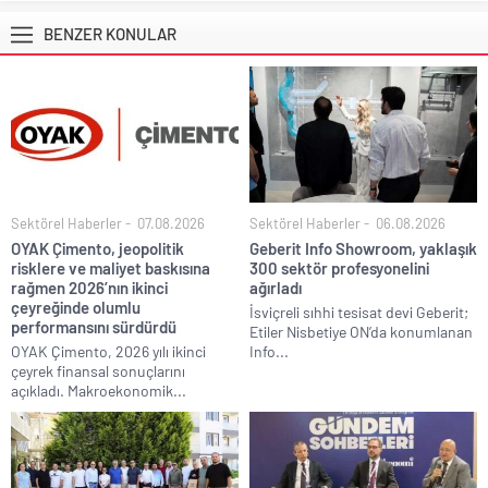
BENZER KONULAR
Sektörel Haberler
07.08.2026
Sektörel Haberler
06.08.2026
OYAK Çimento, jeopolitik
Geberit Info Showroom, yaklaşık
risklere ve maliyet baskısına
300 sektör profesyonelini
rağmen 2026’nın ikinci
ağırladı
çeyreğinde olumlu
İsviçreli sıhhi tesisat devi Geberit;
performansını sürdürdü
Etiler Nisbetiye ON’da konumlanan
OYAK Çimento, 2026 yılı ikinci
Info...
çeyrek finansal sonuçlarını
açıkladı. Makroekonomik...