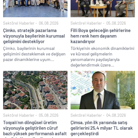
Sektörel Haberler
06.08.2026
Sektörel Haberler
05.08.2026
Çimko, stratejik pazarlama
Filli Boya geleceğin şehirlerine
vizyonuyla bayilerinin kurumsal
hem renk hem dayanım
gelişimini destekliyor
kazandırıyor
Çimko, bayilerinin kurumsal
Türkiye’nin ekonomik dinamiklerini
gelişimini desteklemek ve değişen
ve küresel gelişmelerin
pazar dinamiklerine uyum...
yansımalarını paydaşlarıyla
değerlendirmek üzere...
Sektörel Haberler
05.08.2026
Sektörel Haberler
04.08.2026
Tosyalı’nın döngüsel üretim
Çimsa, yılın ilk yarısında satış
vizyonuyla geliştirilen cüruf
gelirlerini 25,4 milyar TL olarak
bazlı yüksek performanslı asfalt
gerçekleştirdi