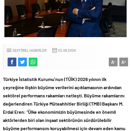
SEKTÖREL HABERLER
02.06.2026
A
A
-
+
Türkiye İstatistik Kurumu’nun (TÜİK) 2026 yılının ilk
çeyreğine ilişkin büyüme verilerini açıklamasının ardından
sektörel performans rakamları netleşti. Büyüme rakamlarını
değerlendiren Türkiye Müteahhitler Birliği (TMB) Başkanı M.
Erdal Eren: “Ülke ekonomimizin büyümesinde en önemli
aktörlerden biri olan inşaat sektörünün sürdürülebilir
büyüme performansını koruyabilmesi için devam eden kamu