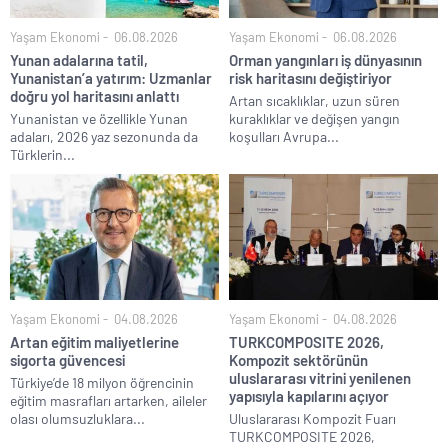
Yaşam Ekonomi
06.08.2026
Yaşam Ekonomi
06.08.2026
Yunan adalarına tatil,
Orman yangınları iş dünyasının
Yunanistan’a yatırım: Uzmanlar
risk haritasını değiştiriyor
doğru yol haritasını anlattı
Artan sıcaklıklar, uzun süren
Yunanistan ve özellikle Yunan
kuraklıklar ve değişen yangın
adaları, 2026 yaz sezonunda da
koşulları Avrupa...
Türklerin...
Yaşam Ekonomi
04.08.2026
Yaşam Ekonomi
04.08.2026
Artan eğitim maliyetlerine
TURKCOMPOSITE 2026,
sigorta güvencesi
Kompozit sektörünün
uluslararası vitrini yenilenen
Türkiye’de 18 milyon öğrencinin
yapısıyla kapılarını açıyor
eğitim masrafları artarken, aileler
olası olumsuzluklara...
Uluslararası Kompozit Fuarı
TURKCOMPOSITE 2026,