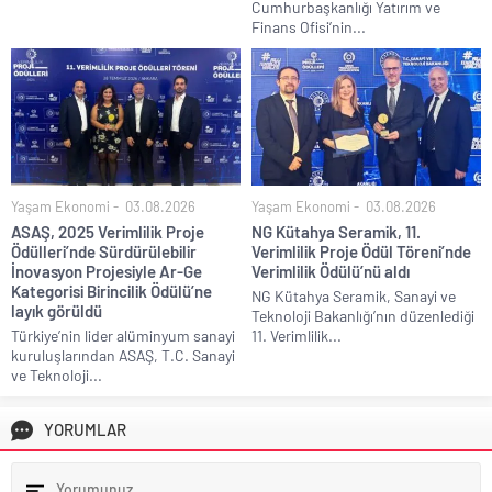
Cumhurbaşkanlığı Yatırım ve
Finans Ofisi’nin...
Yaşam Ekonomi
03.08.2026
Yaşam Ekonomi
03.08.2026
ASAŞ, 2025 Verimlilik Proje
NG Kütahya Seramik, 11.
Ödülleri’nde Sürdürülebilir
Verimlilik Proje Ödül Töreni’nde
İnovasyon Projesiyle Ar-Ge
Verimlilik Ödülü’nü aldı
Kategorisi Birincilik Ödülü’ne
NG Kütahya Seramik, Sanayi ve
layık görüldü
Teknoloji Bakanlığı’nın düzenlediği
Türkiye’nin lider alüminyum sanayi
11. Verimlilik...
kuruluşlarından ASAŞ, T.C. Sanayi
ve Teknoloji...
YORUMLAR