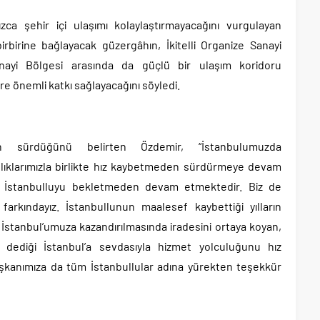
zca şehir içi ulaşımı kolaylaştırmayacağını vurgulayan
irbirine bağlayacak güzergâhın, İkitelli Organize Sanayi
anayi Bölgesi arasında da güçlü bir ulaşım koridoru
ere önemli katkı sağlayacağını söyledi.
ının sürdüğünü belirten Özdemir, “İstanbulumuzda
ıklarımızla birlikte hız kaybetmeden sürdürmeye devam
k İstanbulluyu bekletmeden devam etmektedir. Biz de
farkındayız. İstanbullunun maalesef kaybettiği yılların
. İstanbul’umuza kazandırılmasında iradesini ortaya koyan,
dediği İstanbul’a sevdasıyla hizmet yolculuğunu hız
anımıza da tüm İstanbullular adına yürekten teşekkür