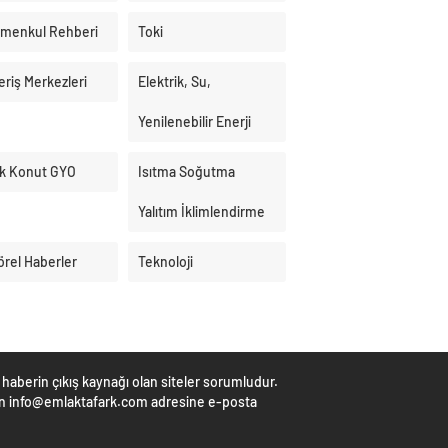
imenkul Rehberi
Toki
eriş Merkezleri
Elektrik, Su,
Yenilenebilir Enerji
k Konut GYO
Isıtma Soğutma
Yalıtım İklimlendirme
örel Haberler
Teknoloji
haberin çıkış kaynağı olan siteler sorumludur.
çin info@emlaktafark.com adresine e-posta