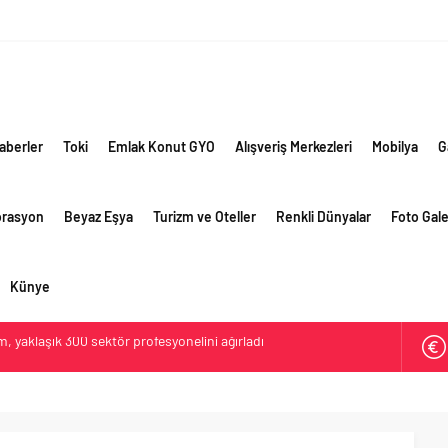
aberler
Toki
Emlak Konut GYO
Alışveriş Merkezleri
Mobilya
G
orasyon
Beyaz Eşya
Turizm ve Oteller
Renkli Dünyalar
Foto Gale
Künye
lama vizyonuyla bayilerinin kurumsal gelişimini destekliyor
ri’nin ilk yüksek hızlı demiryolu projesine Kalyon İnşaat imzası
ehirlerine hem renk hem dayanım kazandırıyor
retim vizyonuyla geliştirilen cüruf bazlı yüksek performanslı