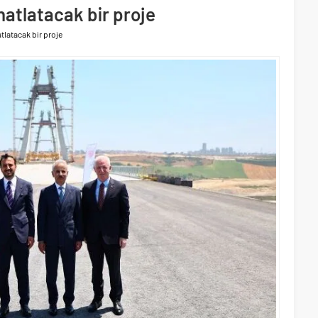
 yollarında
hatlatacak bir proje
 yaklaşık 300 sektör profesyonelini ağırladı
atlatacak bir proje