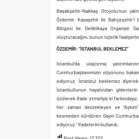
Başakşehir-Nakkaş Otoyolu’nun yalnı
Özdemir, Kayaşehir ile Bahçeşehir’i b
Bölgesi ile Deliklikaya Organize S
oluşturacağını, bunun lojistik faaliyetl
ÖZDEMİR: “İSTANBUL BEKLEMEZ”
İstanbul’da ulaştırma yatırımlar
Cumhurbaşkanımızın vizyonunu bakanl
ediyoruz. İstanbul beklemez diyere
İstanbullunun hayatından gidenlerin 
üzülerek ifade etmeliyiz ki farkındayız
her zaman destekleyen ve “Aşkım” 
kesmeden sürdüren Sayın Cumhurbaşk
ediyoruz.” ifadelerini kullandı.
Post Views:
17.722