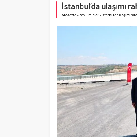
asfalt şimdi de Kocaeli
İstanbul’da ulaşımı ra
Geberit Info Showroom,
Anasayfa
»
Yeni Projeler
»
İstanbul’da ulaşımı rah