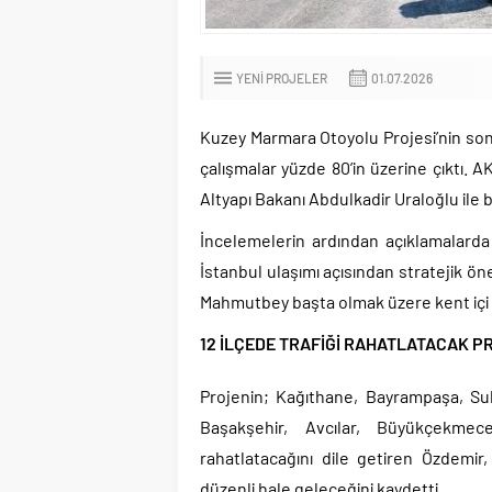
YENI PROJELER
01.07.2026
Kuzey Marmara Otoyolu Projesi’nin so
çalışmalar yüzde 80’in üzerine çıktı. A
Altyapı Bakanı Abdulkadir Uraloğlu ile
İncelemelerin ardından açıklamalarda
İstanbul ulaşımı açısından stratejik ön
Mahmutbey başta olmak üzere kent içi t
12 İLÇEDE TRAFİĞİ RAHATLATACAK P
Projenin; Kağıthane, Bayrampaşa, Sul
Başakşehir, Avcılar, Büyükçekme
rahatlatacağını dile getiren Özdemir,
düzenli hale geleceğini kaydetti.