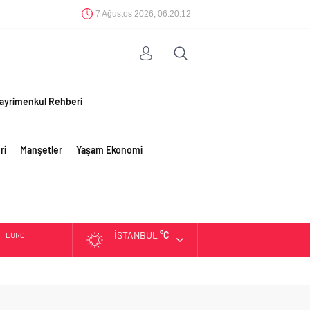
7 Ağustos 2026, 06:20:13
ayrimenkul Rehberi
ri
Manşetler
Yaşam Ekonomi
İSTANBUL
°C
EURO
ALTIN
BIST