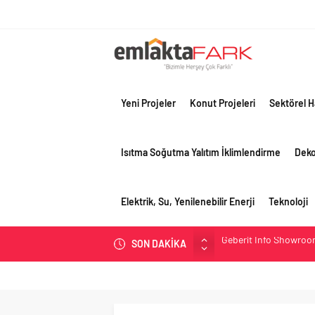
Yeni Projeler
Konut Projeleri
Sektörel H
Isıtma Soğutma Yalıtım İklimlendirme
Dek
Elektrik, Su, Yenilenebilir Enerji
Teknoloji
SON DAKİKA
Çimko, stratejik pazar
Birleşik Arap Emirlikle
Filli Boya geleceğin ş
Tosyalı’nın döngüsel ü