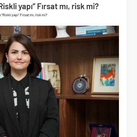
ri’nin ilk yüksek hızlı demiryolu projesine Kalyon İnşaat imzası
kli yapı” Fırsat mı, risk mi?
akında başlıyor
Riskli yapı” Fırsat mı, risk mi?