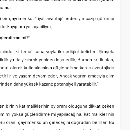
uladı.
i bir gayrimenkul “fiyat avantajı” nedeniyle cazip görünse
di kayıplara yol açabiliyor.
güçlendirme mi?”
cinde iki temel senaryoyla ilerlediğini belirten Şimşek,
ilir ya da yıkılarak yeniden inşa edilir. Burada kritik olan,
 konut olarak kullanılacaksa güçlendirme kararı avantajlıdır
etirilir ve yaşam devam eder. Ancak yatırım amacıyla alım
erinden daha yüksek kazanç potansiyeli yaratabilir.”
n birinin kat maliklerinin oy oranı olduğuna dikkat çeken
ım mı yoksa güçlendirme mi yapılacağına, kat maliklerinin
 Bu oran, gayrimenkulün geleceğini doğrudan belirler. Bu