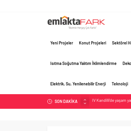
Yeni Projeler
Konut Projeleri
Sektörel H
Isıtma Soğutma Yalıtım İklimlendirme
Dek
Elektrik, Su, Yenilenebilir Enerji
Teknoloji
SON DAKİKA
OYAK Çimento, jeopolit
çeyreğinde olumlu pe
Geberit Info Showroom,
Çimko, stratejik pazar