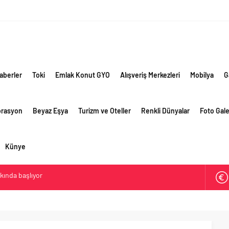
aberler
Toki
Emlak Konut GYO
Alışveriş Merkezleri
Mobilya
G
orasyon
Beyaz Eşya
Turizm ve Oteller
Renkli Dünyalar
Foto Gale
Künye
ik risklere ve maliyet baskısına rağmen 2026’nın ikinci
rformansını sürdürdü
 yaklaşık 300 sektör profesyonelini ağırladı
lama vizyonuyla bayilerinin kurumsal gelişimini destekliyor