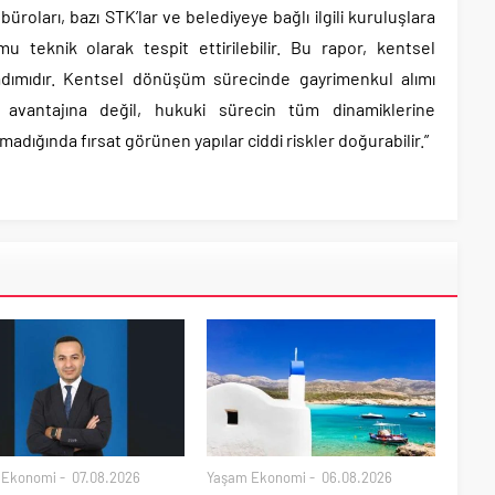
büroları, bazı STK’lar ve belediyeye bağlı ilgili kuruluşlara
u teknik olarak tespit ettirilebilir. Bu rapor, kentsel
adımıdır. Kentsel dönüşüm sürecinde gayrimenkul alımı
at avantajına değil, hukuki sürecin tüm dinamiklerine
adığında fırsat görünen yapılar ciddi riskler doğurabilir.”
 Ekonomi
07.08.2026
Yaşam Ekonomi
06.08.2026