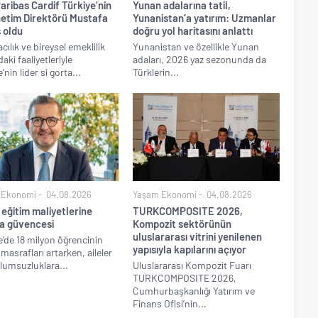
ribas Cardif Türkiye’nin
Yunan adalarına tatil,
netim Direktörü Mustafa
Yunanistan’a yatırım: Uzmanlar
 oldu
doğru yol haritasını anlattı
cılık ve bireysel emeklilik
Yunanistan ve özellikle Yunan
aki faaliyetleriyle
adaları, 2026 yaz sezonunda da
’nin lider si gorta...
Türklerin...
 Ekonomi
04.08.2026
Yaşam Ekonomi
04.08.2026
eğitim maliyetlerine
TURKCOMPOSITE 2026,
ta güvencesi
Kompozit sektörünün
uluslararası vitrini yenilenen
e’de 18 milyon öğrencinin
yapısıyla kapılarını açıyor
 masrafları artarken, aileler
olumsuzluklara...
Uluslararası Kompozit Fuarı
TURKCOMPOSITE 2026,
Cumhurbaşkanlığı Yatırım ve
Finans Ofisi’nin...