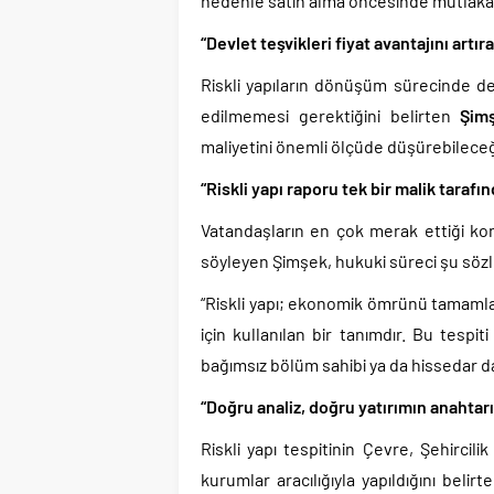
nedenle satın alma öncesinde mutlaka b
“Devlet teşvikleri fiyat avantajını artıra
Riskli yapıların dönüşüm sürecinde de
edilmemesi gerektiğini belirten
Şim
maliyetini önemli ölçüde düşürebileceği
“Riskli yapı raporu tek bir malik tarafın
Vatandaşların en çok merak ettiği konul
söyleyen Şimşek, hukuki süreci şu sözle
“Riskli yapı; ekonomik ömrünü tamamlam
için kullanılan bir tanımdır. Bu tespi
bağımsız bölüm sahibi ya da hissedar da
“Doğru analiz, doğru yatırımın anahtarı
Riskli yapı tespitinin Çevre, Şehircilik
kurumlar aracılığıyla yapıldığını belir