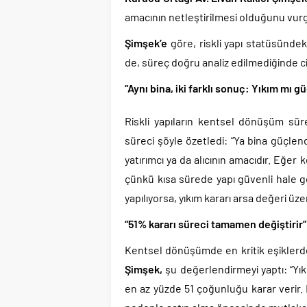
amacının netleştirilmesi olduğunu vurg
Şimşek’e
göre, riskli yapı statüsündek
de, süreç doğru analiz edilmediğinde cid
“Aynı bina, iki farklı sonuç: Yıkım mı 
Riskli yapıların kentsel dönüşüm süre
süreci şöyle özetledi: “Ya bina güçlendir
yatırımcı ya da alıcının amacıdır. Eğer
çünkü kısa sürede yapı güvenli hale g
yapılıyorsa, yıkım kararı arsa değeri üz
“51% kararı süreci tamamen değiştirir”
Kentsel dönüşümde en kritik eşiklerde
Şimşek,
şu değerlendirmeyi yaptı: “Yık
en az yüzde 51 çoğunluğu karar verir.