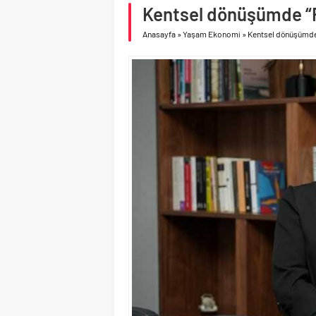
Birleşik Arap Emirlikle
Kentsel dönüşümde “Ris
İV Kandilli’de yaşam y
Anasayfa
»
Yaşam Ekonomi
»
Kentsel dönüşümde “