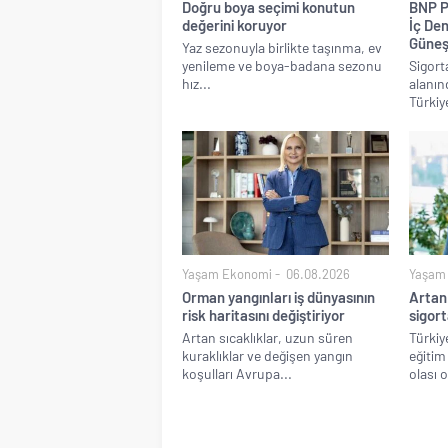
Doğru boya seçimi konutun
BNP Pa
değerini koruyor
İç De
Güneş
Yaz sezonuyla birlikte taşınma, ev
yenileme ve boya-badana sezonu
Sigorta
hız...
alanınd
Türkiye
Yaşam Ekonomi
06.08.2026
Yaşam
Orman yangınları iş dünyasının
Artan 
risk haritasını değiştiriyor
sigor
Artan sıcaklıklar, uzun süren
Türkiy
kuraklıklar ve değişen yangın
eğitim
koşulları Avrupa...
olası 