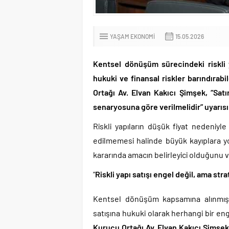
YAŞAM EKONOMI
15.05.2026
Kentsel dönüşüm sürecindeki riskli ya
hukuki ve finansal riskler barındıra
Ortağı Av. Elvan Kakıcı Şimşek, “Sat
senaryosuna göre verilmelidir” uyarıs
Riskli yapıların düşük fiyat nedeniy
edilmemesi halinde büyük kayıplara yo
kararında amacın belirleyici olduğunu v
“
Riskli yapı satışı engel değil, ama strat
Kentsel dönüşüm kapsamına alınmış v
satışına hukuki olarak herhangi bir en
Kurucu Ortağı Av. Elvan Kakıcı Şimşek