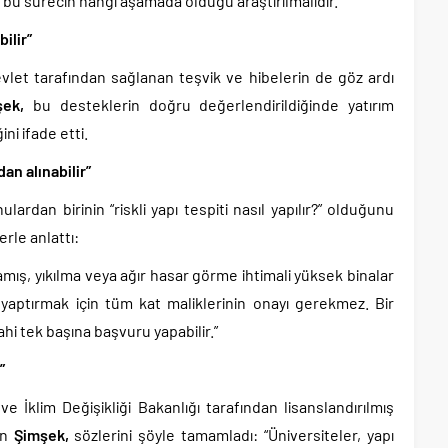
u sürecin hangi aşamada olduğu araştırılmalıdır.”
bilir”
vlet tarafından sağlanan teşvik ve hibelerin de göz ardı
şek,
bu desteklerin doğru değerlendirildiğinde yatırım
ni ifade etti.
dan alınabilir”
ardan birinin “riskli yapı tespiti nasıl yapılır?” olduğunu
rle anlattı:
ış, yıkılma veya ağır hasar görme ihtimali yüksek binalar
ti yaptırmak için tüm kat maliklerinin onayı gerekmez. Bir
hi tek başına başvuru yapabilir.”
”
 ve İklim Değişikliği Bakanlığı tarafından lisanslandırılmış
ten
Şimşek,
sözlerini şöyle tamamladı: “Üniversiteler, yapı