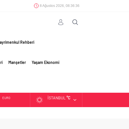
8 Ağustos 2026, 08:36:37
ayrimenkul Rehberi
ri
Manşetler
Yaşam Ekonomi
İSTANBUL
°C
EURO
ALTIN
BIST