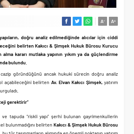
A
A
-
+
pıların, doğru analiz edilmediğinde alıcılar için ciddi
bileceğini belirten Kakıcı & Şimşek Hukuk Bürosu Kurucu
ın alma kararı mutlaka yapının yıkım ya da güçlendirme
ında bulundu
.
le cazip göründüğünü ancak hukuki sürecin doğru analiz
l açabileceğini belirten
Av. Elvan Kakıcı Şimşek,
yatırım
urguladı.
eji gerektirir”
e tapuda “riskli yapı” şerhi bulunan gayrimenkullerin
gel bulunmadığını belirten
Kakıcı & Şimşek Hukuk Bürosu
,
bu tür taşınmazların alımında en önemli noktanın yatırım