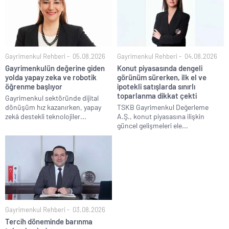
Gayrimenkul Rehberi
05.08.2026
Gayrimenkul Rehberi
04.08.2026
Gayrimenkulün değerine giden
Konut piyasasında dengeli
yolda yapay zeka ve robotik
görünüm sürerken, ilk el ve
öğrenme başlıyor
ipotekli satışlarda sınırlı
toparlanma dikkat çekti
Gayrimenkul sektöründe dijital
dönüşüm hız kazanırken, yapay
TSKB Gayrimenkul Değerleme
zekâ destekli teknolojiler...
A.Ş., konut piyasasına ilişkin
güncel gelişmeleri ele...
Gayrimenkul Rehberi
03.08.2026
Tercih döneminde barınma