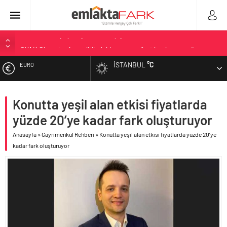
OYAK Çimento, jeopolitik risklere ve maliyet baskısına rağmen
2026’nın ikinci çeyreğinde olumlu performansını sürdürdü
İSTANBUL
°C
EURO
Geberit Info Showroom, yaklaşık 300 sektör profesyonelini
ağırladı
ALTIN
Çimko, stratejik pazarlama vizyonuyla bayilerinin kurumsal
Konutta yeşil alan etkisi fiyatlarda
gelişimini destekliyor
yüzde 20’ye kadar fark oluşturuyor
BIST
Birleşik Arap Emirlikleri’nin ilk yüksek hızlı demiryolu projesine
Kalyon İnşaat imzası
Anasayfa
»
Gayrimenkul Rehberi
»
Konutta yeşil alan etkisi fiyatlarda yüzde 20’ye
DOLAR
İV Kandilli’de yaşam yakında başlıyor
kadar fark oluşturuyor