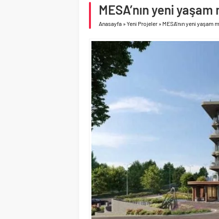
asfalt şimdi de Kocaeli
MESA’nın yeni yaşam
Geberit Info Showroom,
Anasayfa
»
Yeni Projeler
»
MESA’nın yeni yaşam m