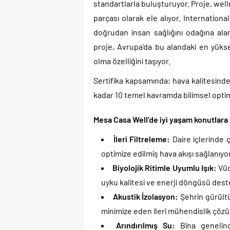
standartlarla buluşturuyor. Proje, well
parçası olarak ele alıyor. Internationa
doğrudan insan sağlığını odağına al
proje, Avrupa’da bu alandaki en yükse
olma özelliğini taşıyor.
Sertifika kapsamında; hava kalitesinde
kadar 10 temel kavramda bilimsel optim
Mesa Casa Well’de iyi yaşam konutlara 
İleri Filtreleme:
Daire içlerinde ç
optimize edilmiş hava akışı sağlanıyor
Biyolojik Ritimle Uyumlu Işık:
Vüc
uyku kalitesi ve enerji döngüsü dest
Akustik İzolasyon:
Şehrin gürültü
minimize eden ileri mühendislik çözü
Arındırılmış Su:
Bina genelind