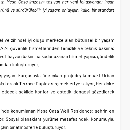
ız, Mesa Casa imzasını taşıyan her yeni lokasyonda; insan
ünü ve sürdürülebilir iyi yaşam anlayışını kalıcı bir standart
ve zihinsel iyi oluşu merkeze alan bütünsel bir yaşam
7/24 güvenlik hizmetlerinden temizlik ve teknik bakıma;
cil hayvan bakımına kadar uzanan hizmet yapısı, gündelik
tandardı oluşturuyor.
ş yaşam kurgusuyla öne çıkan projede; kompakt Urban
iş teraslı Terrace Duplex seçenekleri yer alıyor. Her daire
itap edecek şekilde konfor ve estetik dengesi gözetilerek
yesinde konumlanan Mesa Casa Well Residence; şehrin en
lıyor. Sosyal olanaklara yürüme mesafesindeki konumuyla,
eçkin bir atmosferle buluşturuyor.