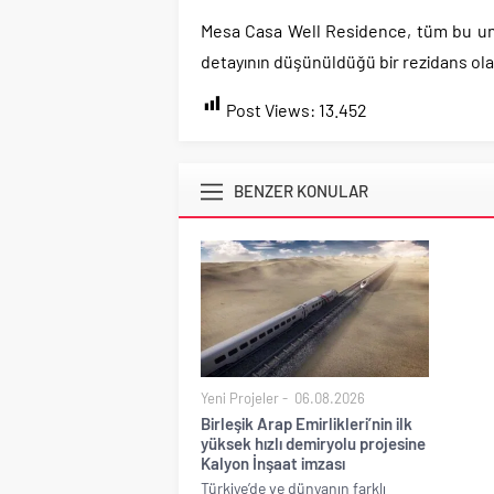
Mesa Casa Well Residence, tüm bu unsur
detayının düşünüldüğü bir rezidans ol
Post Views:
13.452
BENZER KONULAR
Yeni Projeler
06.08.2026
Birleşik Arap Emirlikleri’nin ilk
yüksek hızlı demiryolu projesine
Kalyon İnşaat imzası
Türkiye’de ve dünyanın farklı