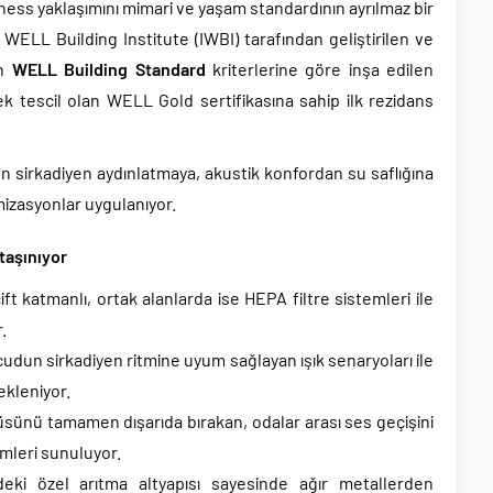
ness yaklaşımını mimari ve yaşam standardının ayrılmaz bir
l WELL Building Institute (IWBI) tarafından geliştirilen ve
an
WELL Building Standard
kriterlerine göre inşa edilen
k tescil olan WELL Gold sertifikasına sahip ilk rezidans
n sirkadiyen aydınlatmaya, akustik konfordan su saflığına
izasyonlar uygulanıyor.
taşınıyor
ift katmanlı, ortak alanlarda ise HEPA filtre sistemleri ile
.
udun sirkadiyen ritmine uyum sağlayan ışık senaryoları ile
ekleniyor.
sünü tamamen dışarıda bırakan, odalar arası ses geçişini
mleri sunuluyor.
eki özel arıtma altyapısı sayesinde ağır metallerden