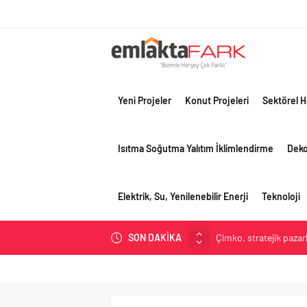
Yeni Projeler
Konut Projeleri
Sektörel H
Isıtma Soğutma Yalıtım İklimlendirme
Dek
Elektrik, Su, Yenilenebilir Enerji
Teknoloji
SON DAKİKA
Çimko, stratejik pazar
Birleşik Arap Emirlikle
Filli Boya geleceğin ş
Tosyalı’nın döngüsel ü