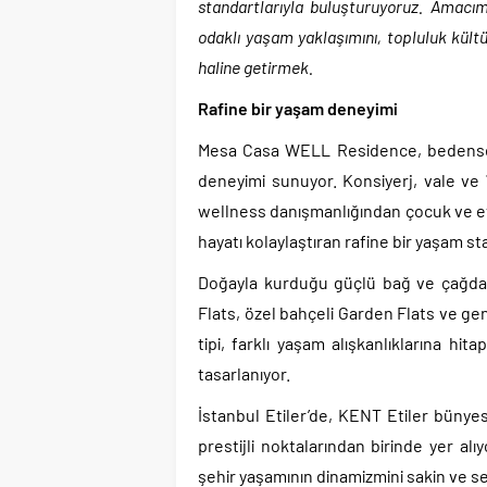
standartlarıyla buluşturuyoruz. Amacım
odaklı yaşam yaklaşımını, topluluk kültür
haline getirmek.
Rafine bir yaşam deneyimi
Mesa Casa WELL Residence, bedensel 
deneyimi sunuyor. Konsiyerj, vale ve 
wellness danışmanlığından çocuk ve ev
hayatı kolaylaştıran rafine bir yaşam s
Doğayla kurduğu güçlü bağ ve çağda
Flats, özel bahçeli Garden Flats ve gen
tipi, farklı yaşam alışkanlıklarına h
tasarlanıyor.
İstanbul Etiler’de, KENT Etiler bün
prestijli noktalarından birinde yer a
şehir yaşamının dinamizmini sakin ve s