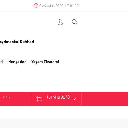
6 Ağustos 2026, 17:01:13
ayrimenkul Rehberi
ri
Manşetler
Yaşam Ekonomi
İSTANBUL
°C
BIST
DOLAR
EURO