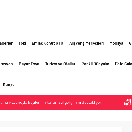
aberler
Toki
Emlak Konut GYO
Alışveriş Merkezleri
Mobilya
G
orasyon
Beyaz Eşya
Turizm ve Oteller
Renkli Dünyalar
Foto Gale
Künye
lama vizyonuyla bayilerinin kurumsal gelişimini destekliyor
ri’nin ilk yüksek hızlı demiryolu projesine Kalyon İnşaat imzası
ehirlerine hem renk hem dayanım kazandırıyor
retim vizyonuyla geliştirilen cüruf bazlı yüksek performanslı